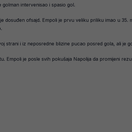
je golman intervenisao i spasio gol.
je dosuđen ofsajd. Empoli je prvu veliku priliku imao u 35. m
.
evoj strani i iz neposredne blizine pucao posred gola, ali 
utu. Empoli je posle svih pokušaja Napolija da promijeni rezu