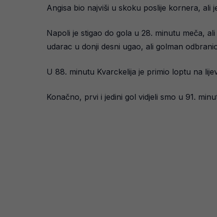
Angisa bio najviši u skoku poslije kornera, ali 
Napoli je stigao do gola u 28. minutu meča, ali 
udarac u donji desni ugao, ali golman odbranio
U 88. minutu Kvarckelija je primio loptu na lij
Konačno, prvi i jedini gol vidjeli smo u 91. min