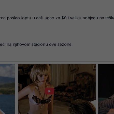
rca poslao loptu u dalji ugao za 1:0 i veliku pobjedu na teš
treći na njihovom stadionu ove sezone.