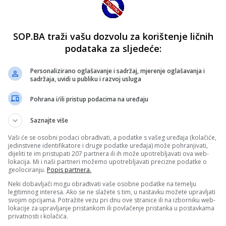
SOP.BA traži vašu dozvolu za korištenje ličnih
podataka za sljedeće:
Personalizirano oglašavanje i sadržaj, mjerenje oglašavanja i
sadržaja, uvidi u publiku i razvoj usluga
Pohrana i/ili pristup podacima na uređaju
Saznajte više
Vaši će se osobni podaci obrađivati, a podatke s vašeg uređaja (kolačiće,
jedinstvene identifikatore i druge podatke uređaja) može pohranjivati,
dijeliti te im pristupati 207 partnera ili ih može upotrebljavati ova web-
lokacija. Mi i naši partneri možemo upotrebljavati precizne podatke o
geolociranju.
Popis partnera.
Neki dobavljači mogu obrađivati vaše osobne podatke na temelju
legitimnog interesa. Ako se ne slažete s tim, u nastavku možete upravljati
svojim opcijama. Potražite vezu pri dnu ove stranice ili na izborniku web-
lokacije za upravljanje pristankom ili povlačenje pristanka u postavkama
privatnosti i kolačića.