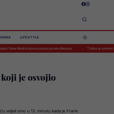
ONIKA
LIFESTYLE
rid javno poslao poruku Messiju
“Toliko je smiren i elegantan, ali i
oji je osvojio
meču vidjeli smo u 13. minutu kada je Frank