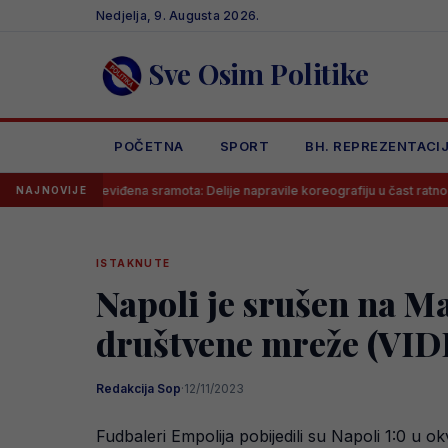
Skip
Nedjelja, 9. Augusta 2026.
to
content
Sve Osim Politike
POČETNA
SPORT
BH. REPREZENTACI
eviđena sramota: Delije napravile koreografiju u čast ratnog zločinca na m
NAJNOVIJE
ISTAKNUTE
Napoli je srušen na M
društvene mreže (VI
Redakcija Sop
·
12/11/2023
Fudbaleri Empolija pobijedili su Napoli 1:0 u okv