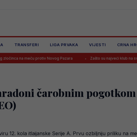
JA
TRANSFERI
LIGA PRVAKA
VIJESTI
CRNA HR
eču protiv Novog Pazara
Zašto su najveći klub na svijetu? Real Mad
aradoni čarobnim pogotkom k
DEO)
iru 12. kola itlaijanske Serije A. Prvu ozbiljniju priliku na 