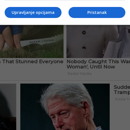
Upravljanje opcijama
Pristanak