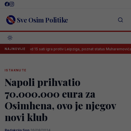
Skip
to
content
Sve Osim Politike
Leeds od 15 sati igra protiv Leipziga, poznat status Muharemovića
NAJNOVIJE
ISTAKNUTE
Napoli prihvatio
70.000.000 eura za
Osimhena, ovo je njegov
novi klub
Redakcija Sop
·
26/08/2024