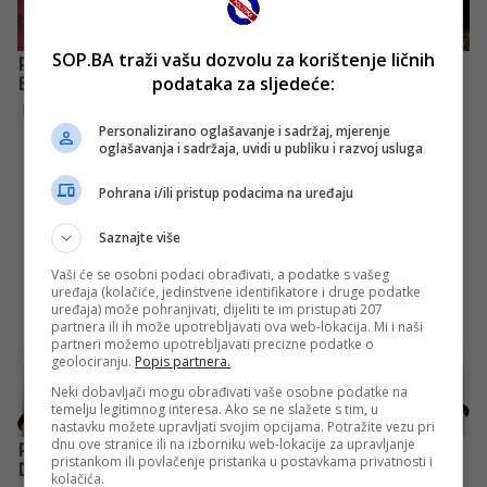
SOP.BA traži vašu dozvolu za korištenje ličnih
podataka za sljedeće:
Personalizirano oglašavanje i sadržaj, mjerenje
oglašavanja i sadržaja, uvidi u publiku i razvoj usluga
Pohrana i/ili pristup podacima na uređaju
Saznajte više
Vaši će se osobni podaci obrađivati, a podatke s vašeg
uređaja (kolačiće, jedinstvene identifikatore i druge podatke
uređaja) može pohranjivati, dijeliti te im pristupati 207
partnera ili ih može upotrebljavati ova web-lokacija. Mi i naši
partneri možemo upotrebljavati precizne podatke o
geolociranju.
Popis partnera.
Neki dobavljači mogu obrađivati vaše osobne podatke na
temelju legitimnog interesa. Ako se ne slažete s tim, u
nastavku možete upravljati svojim opcijama. Potražite vezu pri
dnu ove stranice ili na izborniku web-lokacije za upravljanje
pristankom ili povlačenje pristanka u postavkama privatnosti i
kolačića.