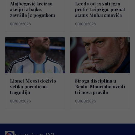
Alajbegović kreirao
Leeds od 15 sati igra
akciju iz bajke,
protiv Leipziga, poznat
završila je pogotkom
status Muharemovića
08/08/2026
08/08/2026
Lionel Messi doživio
Stroga disciplina u
veliku porodičnu
Realu, Mourinho uvodi
tragediju
tri nova pravila
08/08/2026
08/08/2026