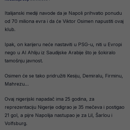
Italijanski mediji navode da je Napoli prihvatio ponudu
od 70 miliona evra i da će Viktor Osimen napustiti ovaj
klub.
Ipak, on karijeru neće nastaviti u PSG-u, niti u Evropi
nego u Al Ahliju iz Saudijske Arabije što je šokiralo
tamošnju javnost.
Osimen će se tako pridružiti Kesiju, Demiralu, Firminu,
Mahrezu…
Ovaj nigerijski napadač ima 25 godina, za
reprezentaciju Nigerije odigrao je 35 mečeva i postigao
21 gol, a pijre Napolija nastupao je za Lil, Šarlou i
Volfsburg.