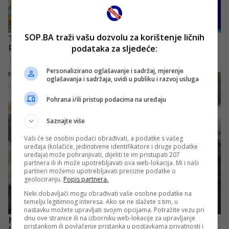
SOP.BA traži vašu dozvolu za korištenje ličnih
podataka za sljedeće:
Personalizirano oglašavanje i sadržaj, mjerenje
oglašavanja i sadržaja, uvidi u publiku i razvoj usluga
Pohrana i/ili pristup podacima na uređaju
Saznajte više
Vaši će se osobni podaci obrađivati, a podatke s vašeg
uređaja (kolačiće, jedinstvene identifikatore i druge podatke
uređaja) može pohranjivati, dijeliti te im pristupati 207
partnera ili ih može upotrebljavati ova web-lokacija. Mi i naši
partneri možemo upotrebljavati precizne podatke o
geolociranju.
Popis partnera.
Neki dobavljači mogu obrađivati vaše osobne podatke na
temelju legitimnog interesa. Ako se ne slažete s tim, u
nastavku možete upravljati svojim opcijama. Potražite vezu pri
dnu ove stranice ili na izborniku web-lokacije za upravljanje
pristankom ili povlačenje pristanka u postavkama privatnosti i