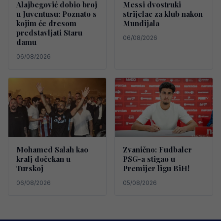
Alajbegović dobio broj
Messi dvostruki
u Juventusu: Poznato s
strijelac za klub nakon
kojim će dresom
Mundijala
predstavljati Staru
06/08/2026
damu
06/08/2026
Mohamed Salah kao
Zvanično: Fudbaler
kralj dočekan u
PSG-a stigao u
Turskoj
Premijer ligu BiH!
06/08/2026
05/08/2026