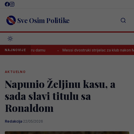
Skip
to
content
Sve Osim Politike
ljati Staru damu
Messi dvostruki strijelac za klub nakon Mundijala
NAJNOVIJE
AKTUELNO
Napunio Željinu kasu, a
sada slavi titulu sa
Ronaldom
Redakcija
·
22/05/2026