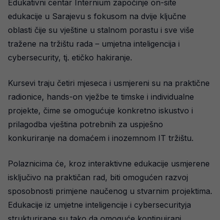
Edukativni centar Internium započinje on-site
edukacije u Sarajevu s fokusom na dvije ključne
oblasti čije su vještine u stalnom porastu i sve više
tražene na tržištu rada – umjetna inteligencija i
cybersecurity, tj. etičko hakiranje.
Kursevi traju četiri mjeseca i usmjereni su na praktične
radionice, hands-on vježbe te timske i individualne
projekte, čime se omogućuje konkretno iskustvo i
prilagodba vještina potrebnih za uspješno
konkuriranje na domaćem i inozemnom IT tržištu.
Polaznicima će, kroz interaktivne edukacije usmjerene
isključivo na praktičan rad, biti omogućen razvoj
sposobnosti primjene naučenog u stvarnim projektima.
Edukacije iz umjetne inteligencije i cybersecurityja
strukturirane su tako da omoguće kontinuirani