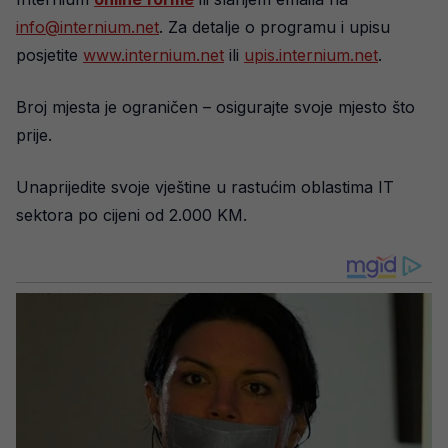
info@internium.net
. Za detalje o programu i upisu
posjetite
www.internium.net
ili
upis.internium.net
.
Broj mjesta je ograničen – osigurajte svoje mjesto što
prije.
Unaprijedite svoje vještine u rastućim oblastima IT
sektora po cijeni od 2.000 KM.