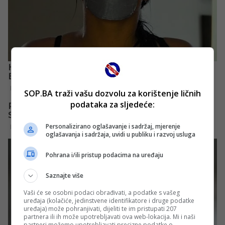
SOP.BA traži vašu dozvolu za korištenje ličnih
podataka za sljedeće:
Personalizirano oglašavanje i sadržaj, mjerenje
oglašavanja i sadržaja, uvidi u publiku i razvoj usluga
Pohrana i/ili pristup podacima na uređaju
Saznajte više
Vaši će se osobni podaci obrađivati, a podatke s vašeg
uređaja (kolačiće, jedinstvene identifikatore i druge podatke
uređaja) može pohranjivati, dijeliti te im pristupati 207
partnera ili ih može upotrebljavati ova web-lokacija. Mi i naši
partneri možemo upotrebljavati precizne podatke o