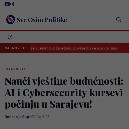
Skip
to
content
Sve Osim Politike
 poražen četvrti put zaredom, povrijedio se u prvoj rundi
Trener ni
NAJNOVIJE
ISTAKNUTE
Nauči vještine budućnosti:
AI i Cybersecurity kursevi
počinju u Sarajevu!
Redakcija Sop
·
27/06/2025