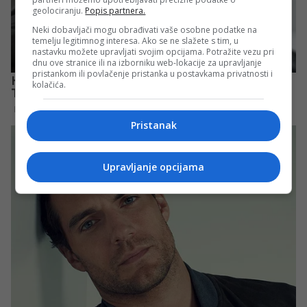
geolociranju.
Popis partnera.
Neki dobavljači mogu obrađivati vaše osobne podatke na
temelju legitimnog interesa. Ako se ne slažete s tim, u
nastavku možete upravljati svojim opcijama. Potražite vezu pri
dnu ove stranice ili na izborniku web-lokacije za upravljanje
pristankom ili povlačenje pristanka u postavkama privatnosti i
kolačića.
Pristanak
Upravljanje opcijama