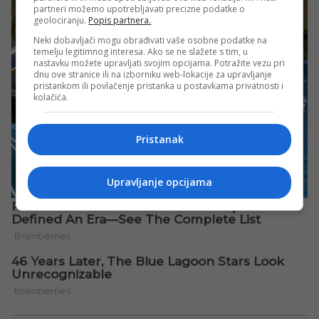
partneri možemo upotrebljavati precizne podatke o
geolociranju.
Popis partnera.
Neki dobavljači mogu obrađivati vaše osobne podatke na
temelju legitimnog interesa. Ako se ne slažete s tim, u
nastavku možete upravljati svojim opcijama. Potražite vezu pri
dnu ove stranice ili na izborniku web-lokacije za upravljanje
pristankom ili povlačenje pristanka u postavkama privatnosti i
kolačića.
Pristanak
Upravljanje opcijama