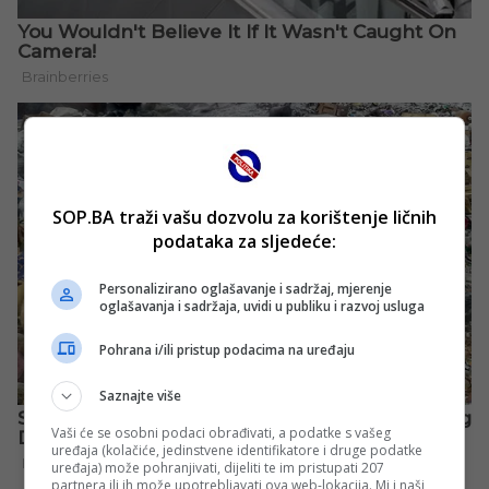
SOP.BA traži vašu dozvolu za korištenje ličnih
podataka za sljedeće:
Personalizirano oglašavanje i sadržaj, mjerenje
oglašavanja i sadržaja, uvidi u publiku i razvoj usluga
Pohrana i/ili pristup podacima na uređaju
Saznajte više
Vaši će se osobni podaci obrađivati, a podatke s vašeg
uređaja (kolačiće, jedinstvene identifikatore i druge podatke
uređaja) može pohranjivati, dijeliti te im pristupati 207
partnera ili ih može upotrebljavati ova web-lokacija. Mi i naši