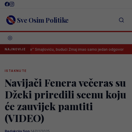
Skip
to
content
Sve Osim Politike
 “na noge” Smajloviću, budući Zmaj imao samo jedan odgovor
Ima
NAJNOVIJE
ISTAKNUTE
Navijači Fenera večeras su
Džeki priredili scenu koju
će zauvijek pamtiti
(VIDEO)
Redakcija Sop
·
14/02/2025