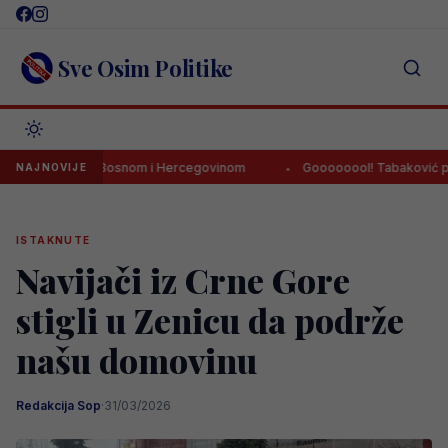
Skip
to
content
Sve Osim Politike
eknula Bosnom i Hercegovinom
Goooooool! Tabaković postigao prv
NAJNOVIJE
ISTAKNUTE
Navijači iz Crne Gore
stigli u Zenicu da podrže
našu domovinu
Redakcija Sop
·
31/03/2026