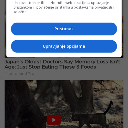
dnu ove stranice ili na izborniku web-lokacije za upravljanje
pristankom ili povlačenje pristanka u postavkama privatnosti i
kolačića.
Pristanak
Upravljanje opcijama