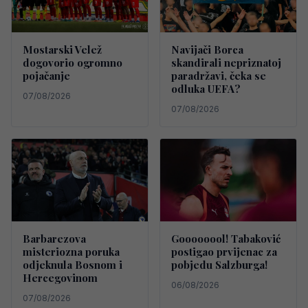
Mostarski Velež
Navijači Borca
dogovorio ogromno
skandirali nepriznatoj
pojačanje
paradržavi, čeka se
odluka UEFA?
07/08/2026
07/08/2026
Barbarezova
Goooooool! Tabaković
misteriozna poruka
postigao prvijenac za
odjeknula Bosnom i
pobjedu Salzburga!
Hercegovinom
06/08/2026
07/08/2026