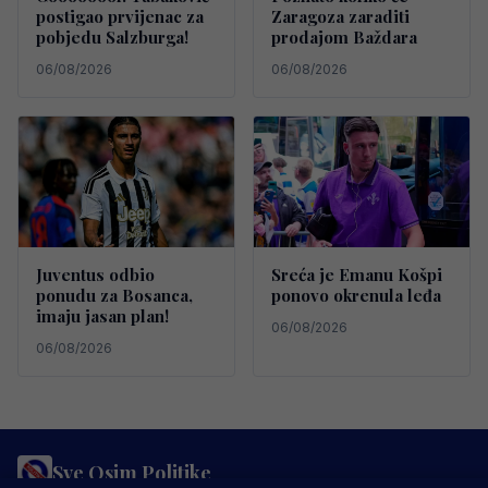
postigao prvijenac za
Zaragoza zaraditi
pobjedu Salzburga!
prodajom Baždara
06/08/2026
06/08/2026
Juventus odbio
Sreća je Emanu Košpi
ponudu za Bosanca,
ponovo okrenula leđa
imaju jasan plan!
06/08/2026
06/08/2026
Sve Osim Politike