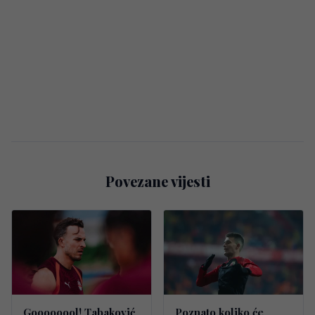
Povezane vijesti
Goooooool! Tabaković
Poznato koliko će