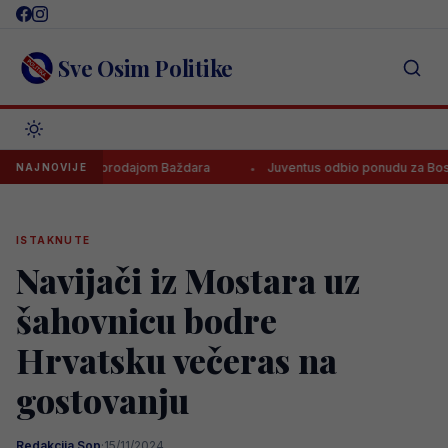
Skip
to
content
Sve Osim Politike
a zaraditi prodajom Baždara
Juventus odbio ponudu za Bosanca, im
NAJNOVIJE
ISTAKNUTE
Navijači iz Mostara uz
šahovnicu bodre
Hrvatsku večeras na
gostovanju
Redakcija Sop
·
15/11/2024