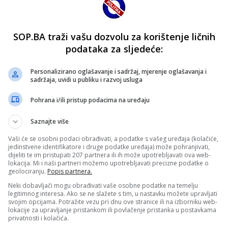
SOP.BA traži vašu dozvolu za korištenje ličnih
podataka za sljedeće:
Personalizirano oglašavanje i sadržaj, mjerenje oglašavanja i
sadržaja, uvidi u publiku i razvoj usluga
Pohrana i/ili pristup podacima na uređaju
Saznajte više
Vaši će se osobni podaci obrađivati, a podatke s vašeg uređaja (kolačiće,
jedinstvene identifikatore i druge podatke uređaja) može pohranjivati,
dijeliti te im pristupati 207 partnera ili ih može upotrebljavati ova web-
lokacija. Mi i naši partneri možemo upotrebljavati precizne podatke o
geolociranju.
Popis partnera.
Neki dobavljači mogu obrađivati vaše osobne podatke na temelju
legitimnog interesa. Ako se ne slažete s tim, u nastavku možete upravljati
svojim opcijama. Potražite vezu pri dnu ove stranice ili na izborniku web-
lokacije za upravljanje pristankom ili povlačenje pristanka u postavkama
privatnosti i kolačića.