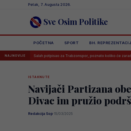
Skip
Petak, 7. Augusta 2026.
to
content
Sve Osim Politike
POČETNA
SPORT
BH. REPREZENTACI
Salah potpisao za Trabzonspor, poznato koliko će zarađivati
NAJNOVIJE
ISTAKNUTE
Navijači Partizana obe
Divac im pružio podr
Redakcija Sop
·
15/03/2025