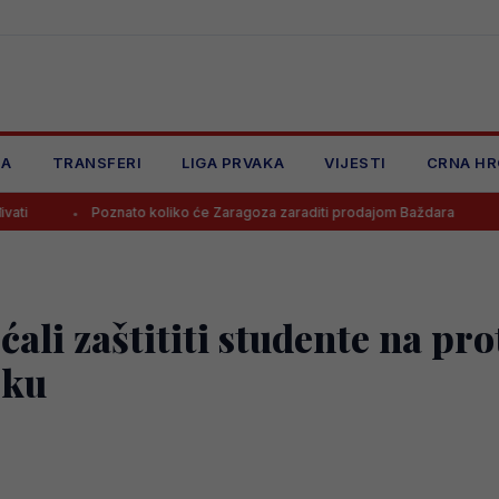
JA
TRANSFERI
LIGA PRVAKA
VIJESTI
CRNA HR
Poznato koliko će Zaragoza zaraditi prodajom Baždara
Juventus
ćali zaštititi studente na pr
šku