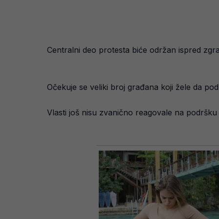
Centralni deo protesta biće održan ispred zgrad
Očekuje se veliki broj građana koji žele da pod
Vlasti još nisu zvanično reagovale na podršku 