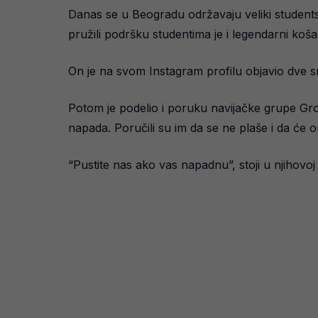
Danas se u Beogradu održavaju veliki studentski
pružili podršku studentima je i legendarni koš
On je na svom Instagram profilu objavio dve sn
Potom je podelio i poruku navijačke grupe Groba
napada. Poručili su im da se ne plaše i da će oni
“Pustite nas ako vas napadnu”, stoji u njihovo