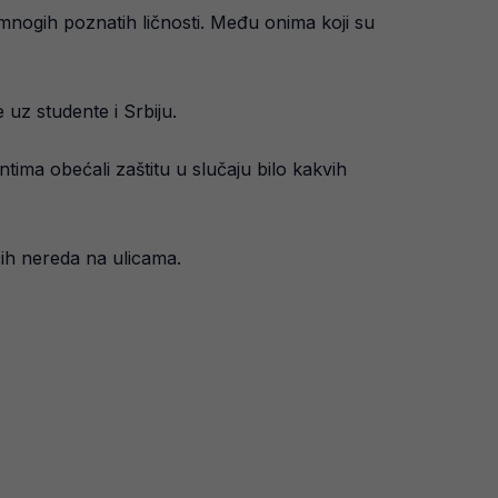
e mnogih poznatih ličnosti. Među onima koji su
uz studente i Srbiju.
tima obećali zaštitu u slučaju bilo kakvih
ćih nereda na ulicama.