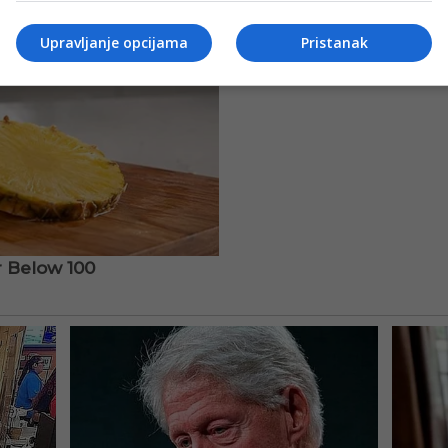
Upravljanje opcijama
Pristanak