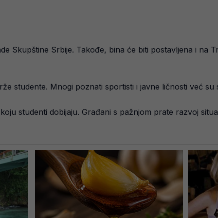
e Skupštine Srbije. Takođe, bina će biti postavljena i na Tr
rže studente. Mnogi poznati sportisti i javne ličnosti već su
koju studenti dobijaju. Građani s pažnjom prate razvoj situ