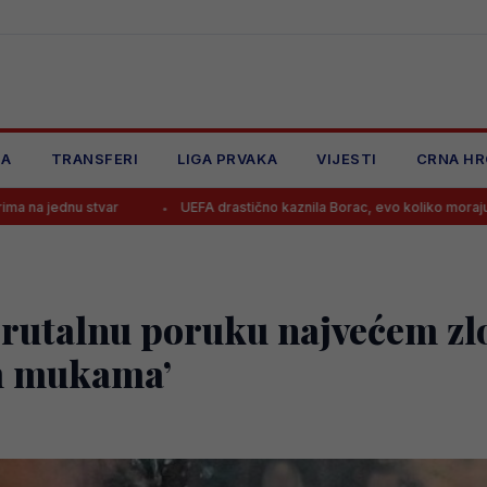
JA
TRANSFERI
LIGA PRVAKA
VIJESTI
CRNA HR
UEFA drastično kaznila Borac, evo koliko moraju platiti i zbog čega
 brutalnu poruku najvećem zl
m mukama’