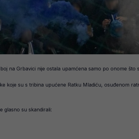
boj na Grbavici nije ostala upamćena samo po onome što s
uke koje su s tribina upućene Ratku Mladiću, osuđenom rat
e glasno su skandirali: