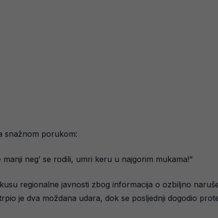
t sa snažnom porukom:
e manji neg’ se rodili, umri keru u najgorim mukama!”
okusu regionalne javnosti zbog informacija o ozbiljno na
trpio je dva moždana udara, dok se posljednji dogodio prot