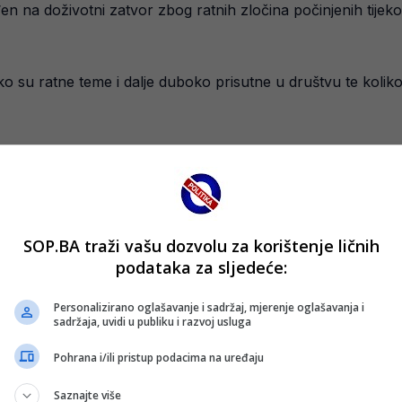
 na doživotni zatvor zbog ratnih zločina počinjenih tijekom
o su ratne teme i dalje duboko prisutne u društvu te koliko
 tisuća ljudi tijekom rata, drugi ga i dalje pokušavaju prik
jača bio je nedvosmislen i iznimno glasan.
SOP.BA traži vašu dozvolu za korištenje ličnih
podataka za sljedeće:
Personalizirano oglašavanje i sadržaj, mjerenje oglašavanja i
sadržaja, uvidi u publiku i razvoj usluga
Pohrana i/ili pristup podacima na uređaju
Saznajte više