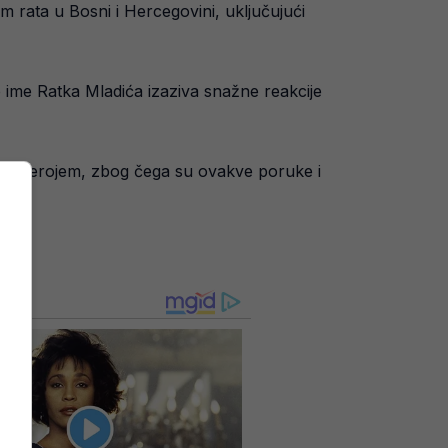
 rata u Bosni i Hercegovini, uključujući
 ime Ratka Mladića izaziva snažne reakcije
azati herojem, zbog čega su ovakve poruke i