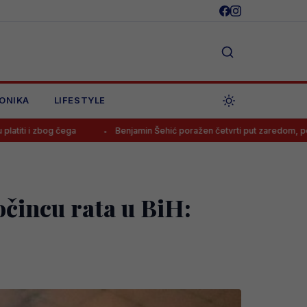
ONIKA
LIFESTYLE
Benjamin Šehić poražen četvrti put zaredom, povrijedio se u prvoj 
očincu rata u BiH: