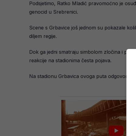
Podsjetimo, Ratko Mladić pravomoćno je osuđen
genocid u Srebrenici.
Scene s Grbavice još jednom su pokazale kolik
diljem regije.
Dok ga jedni smatraju simbolom zločina i patnje
reakcije na stadionima česta pojava.
Na stadionu Grbavica ovoga puta odgovor navi