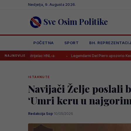
Skip
Nedjelja, 9. Augusta 2026.
to
content
Sve Osim Politike
POČETNA
SPORT
BH. REPREZENTACI
ijelac HNL-a
Legendarni Del Piero upozorio Kerima na jednu stvar
NAJNOVIJE
ISTAKNUTE
Navijači Želje poslali
‘Umri keru u najgori
Redakcija Sop
·
10/05/2026