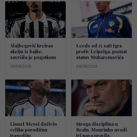
Alajbegović kreirao
Leeds od 15 sati igra
akciju iz bajke,
protiv Leipziga, poznat
završila je pogotkom
status Muharemovića
08/08/2026
08/08/2026
Lionel Messi doživio
Stroga disciplina u
veliku porodičnu
Realu, Mourinho uvodi
tragediju
tri nova pravila