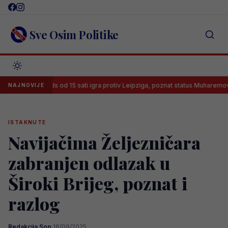
Skip
to
content
Sve Osim Politike
Leeds od 15 sati igra protiv Leipziga, poznat status Muharemovića
NAJNOVIJE
ISTAKNUTE
Navijačima Željezničara
zabranjen odlazak u
Široki Brijeg, poznat i
razlog
Redakcija Sop
·
18/09/2025