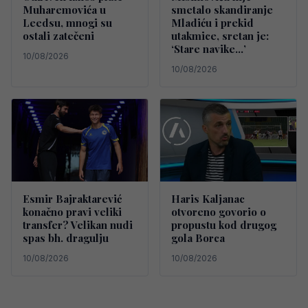
Muharemovića u
smetalo skandiranje
Leedsu, mnogi su
Mladiću i prekid
ostali zatečeni
utakmice, sretan je:
‘Stare navike…’
10/08/2026
10/08/2026
Esmir Bajraktarević
Haris Kaljanac
konačno pravi veliki
otvoreno govorio o
transfer? Velikan nudi
propustu kod drugog
spas bh. dragulju
gola Borca
10/08/2026
10/08/2026