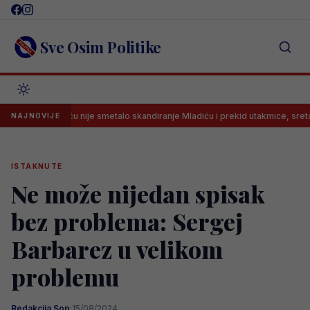
Skip
to
content
Sve Osim Politike
simoviću nije smetalo skandiranje Mladiću i prekid utakmice, sretan je: ‘Star
NAJNOVIJE
ISTAKNUTE
Ne može nijedan spisak
bez problema: Sergej
Barbarez u velikom
problemu
Redakcija Sop
·
15/08/2024