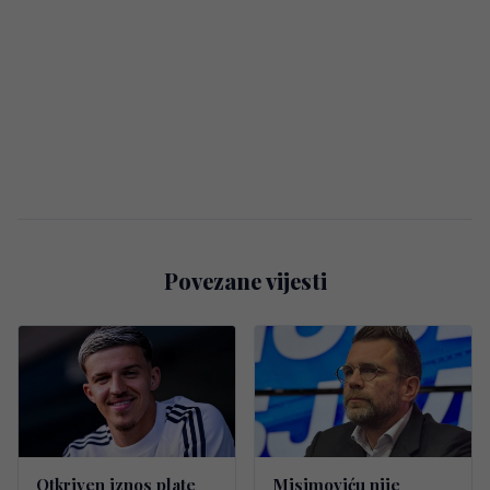
Povezane vijesti
Otkriven iznos plate
Misimoviću nije