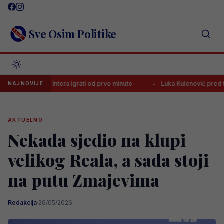
Skip
to
content
Sve Osim Politike
a protiv Intera igrati od prve minute
Luka Kulenović pred transferom,
NAJNOVIJE
AKTUELNO
Nekada sjedio na klupi
velikog Reala, a sada stoji
na putu Zmajevima
Redakcija
·
26/05/2026