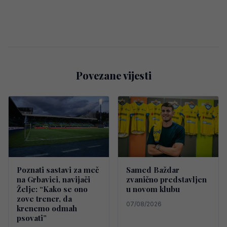
Povezane vijesti
Poznati sastavi za meč
Samed Baždar
na Grbavici, navijači
zvanično predstavljen
Želje: “Kako se ono
u novom klubu
zove trener, da
07/08/2026
krenemo odmah
psovati”