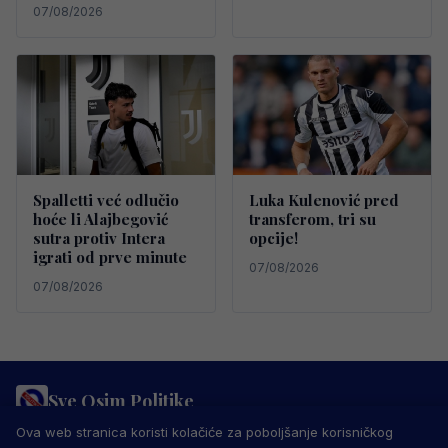
07/08/2026
Spalletti već odlučio
Luka Kulenović pred
hoće li Alajbegović
transferom, tri su
sutra protiv Intera
opcije!
igrati od prve minute
07/08/2026
07/08/2026
Sve Osim Politike
PRAVILA PRIVATNOSTI
MARKETING
USLOVI KORIŠTENJA
Ova web stranica koristi kolačiće za poboljšanje korisničkog
IMPRESSUM
KONTAKT