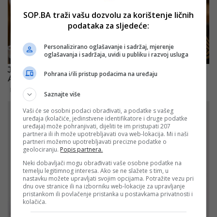
SOP.BA traži vašu dozvolu za korištenje ličnih
podataka za sljedeće:
Personalizirano oglašavanje i sadržaj, mjerenje
oglašavanja i sadržaja, uvidi u publiku i razvoj usluga
Pohrana i/ili pristup podacima na uređaju
Saznajte više
Vaši će se osobni podaci obrađivati, a podatke s vašeg
uređaja (kolačiće, jedinstvene identifikatore i druge podatke
uređaja) može pohranjivati, dijeliti te im pristupati 207
partnera ili ih može upotrebljavati ova web-lokacija. Mi i naši
partneri možemo upotrebljavati precizne podatke o
geolociranju.
Popis partnera.
Neki dobavljači mogu obrađivati vaše osobne podatke na
temelju legitimnog interesa. Ako se ne slažete s tim, u
nastavku možete upravljati svojim opcijama. Potražite vezu pri
dnu ove stranice ili na izborniku web-lokacije za upravljanje
pristankom ili povlačenje pristanka u postavkama privatnosti i
kolačića.