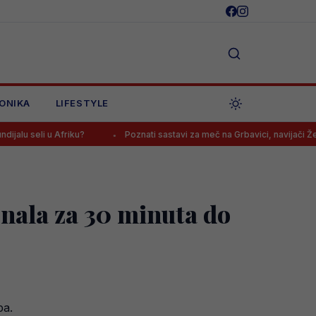
ONIKA
LIFESTYLE
friku?
Poznati sastavi za meč na Grbavici, navijači Želje: “Kako s
enala za 30 minuta do
pa.