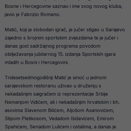
Bosne i Hercegovine saznao i ime svog novog kluba,
javio je Fabrizio Romano.
Matić, koji je slobodan igrač, je jučer stigao u Sarajevo
zajedno s brojnim sportskim zvijezdama te je jučer i
danas gost sadržajnog programa povodom
obilježavanja jubilarnog 15. izdanja Sportskih igara
mladih u Bosni i Hercegovini.
Tridesetsedmogodišnji Matić je sinoć u jednom
sarajevskom restoranu uživao u druženju s
nekadašnjim saigračem iz reprezentacije Srbije
Nemanjom Vidićem, ali i nekadašnjim hrvatskim i bh.
asovima Slavenom Bilićem, Aljošom Asanovićem,
Stipom Pletikosom, Vedadom Ibiševićem, Emirom
Spahićem, Senadom Lulićem i ostalima, a danas je