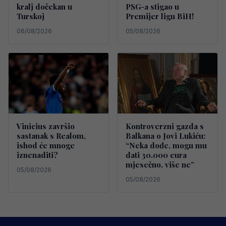
kralj dočekan u
PSG-a stigao u
Turskoj
Premijer ligu BiH!
06/08/2026
05/08/2026
Vinicius završio
Kontroverzni gazda s
sastanak s Realom,
Balkana o Jovi Lukiću:
ishod će mnoge
“Neka dođe, mogu mu
iznenaditi?
dati 30.000 eura
mjesečno, više ne”
05/08/2026
05/08/2026