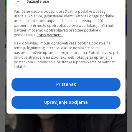
Saznajte više
Vaši će se osobni podaci obrađivati, a podatke s vašeg
uređaja (kolačiće, jedinstvene identifikatore i druge podatke
uređaja) može pohranjivati, dijeliti te im pristupati 207
partnera ili ih može upotrebljavati ova web-lokacija. Mi i naši
partneri možemo upotrebljavati precizne podatke o
geolociranju.
Popis partnera.
Neki dobavljači mogu obrađivati vaše osobne podatke na
temelju legitimnog interesa. Ako se ne slažete s tim, u
nastavku možete upravljati svojim opcijama. Potražite vezu pri
dnu ove stranice ili na izborniku web-lokacije za upravljanje
pristankom ili povlačenje pristanka u postavkama privatnosti i
kolačića.
Pristanak
Upravljanje opcijama