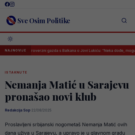
Skip
to
content
Sve Osim Politike
Kontroverzni gazda s Balkana o Jovi Lukiću: “Neka dođe, mogu mu dati 
NAJNOVIJE
ISTAKNUTE
Nemanja Matić u Sarajevu
pronašao novi klub
Redakcija Sop
·
22/08/2025
Proslavljeni srbijanski nogometaš Nemanja Matić ovih
dana uživa u Sarajevu, a upravo je u glavnom gradu