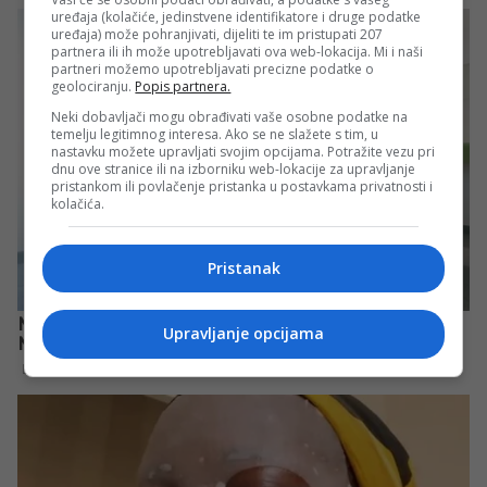
uređaja (kolačiće, jedinstvene identifikatore i druge podatke
uređaja) može pohranjivati, dijeliti te im pristupati 207
partnera ili ih može upotrebljavati ova web-lokacija. Mi i naši
partneri možemo upotrebljavati precizne podatke o
geolociranju.
Popis partnera.
Neki dobavljači mogu obrađivati vaše osobne podatke na
temelju legitimnog interesa. Ako se ne slažete s tim, u
nastavku možete upravljati svojim opcijama. Potražite vezu pri
dnu ove stranice ili na izborniku web-lokacije za upravljanje
pristankom ili povlačenje pristanka u postavkama privatnosti i
kolačića.
Pristanak
Upravljanje opcijama