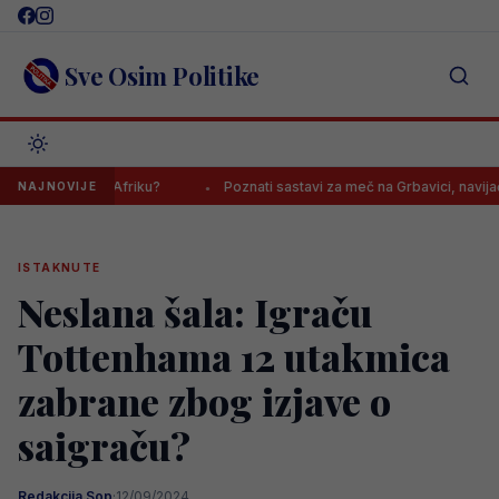
Skip
to
content
Sve Osim Politike
lu seli u Afriku?
Poznati sastavi za meč na Grbavici, navijači Želj
NAJNOVIJE
ISTAKNUTE
Neslana šala: Igraču
Tottenhama 12 utakmica
zabrane zbog izjave o
saigraču?
Redakcija Sop
·
12/09/2024