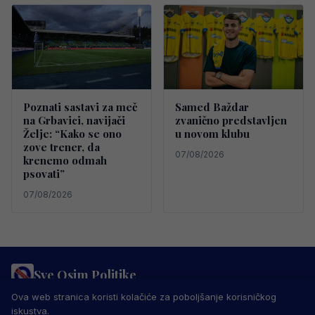
Poznati sastavi za meč
Samed Baždar
na Grbavici, navijači
zvanično predstavljen
Želje: “Kako se ono
u novom klubu
zove trener, da
07/08/2026
krenemo odmah
psovati”
07/08/2026
Sve Osim Politike
PRAVILA PRIVATNOSTI
MARKETING
USLOVI KORIŠTENJA
Ova web stranica koristi kolačiće za poboljšanje korisničkog
IMPRESSUM
KONTAKT
iskustva.