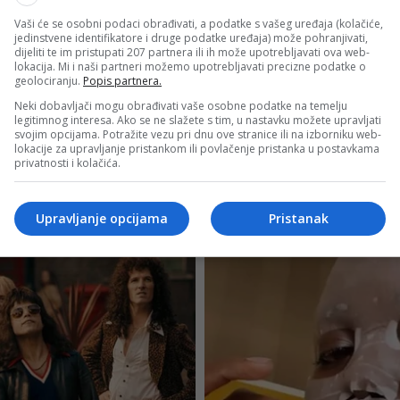
Vaši će se osobni podaci obrađivati, a podatke s vašeg uređaja (kolačiće,
jedinstvene identifikatore i druge podatke uređaja) može pohranjivati,
dijeliti te im pristupati 207 partnera ili ih može upotrebljavati ova web-
lokacija. Mi i naši partneri možemo upotrebljavati precizne podatke o
geolociranju.
Popis partnera.
Neki dobavljači mogu obrađivati vaše osobne podatke na temelju
legitimnog interesa. Ako se ne slažete s tim, u nastavku možete upravljati
svojim opcijama. Potražite vezu pri dnu ove stranice ili na izborniku web-
lokacije za upravljanje pristankom ili povlačenje pristanka u postavkama
privatnosti i kolačića.
Upravljanje opcijama
Pristanak