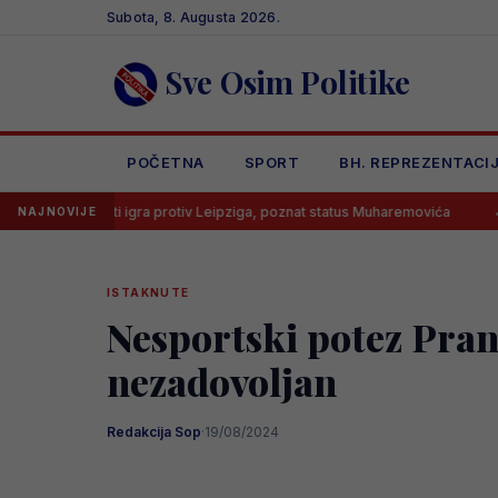
Skip
Subota, 8. Augusta 2026.
to
content
Sve Osim Politike
POČETNA
SPORT
BH. REPREZENTACI
5 sati igra protiv Leipziga, poznat status Muharemovića
Lionel Mes
NAJNOVIJE
ISTAKNUTE
Nesportski potez Pran
nezadovoljan
Redakcija Sop
·
19/08/2024