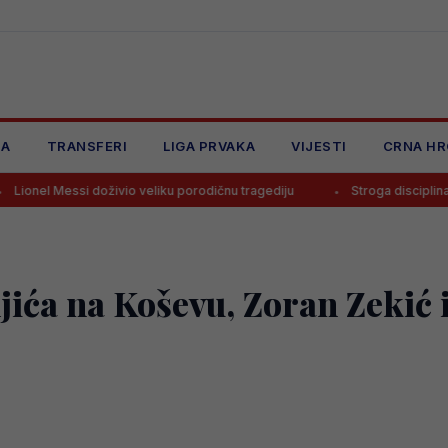
JA
TRANSFERI
LIGA PRVAKA
VIJESTI
CRNA HR
si doživio veliku porodičnu tragediju
Stroga disciplina u Realu, Mo
jića na Koševu, Zoran Zekić 