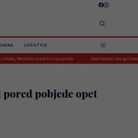
ONIKA
LIFESTYLE
urinho uvodi tri nova pravila
Said Hamulić dao gol nakon sedam mje
i pored pobjede opet