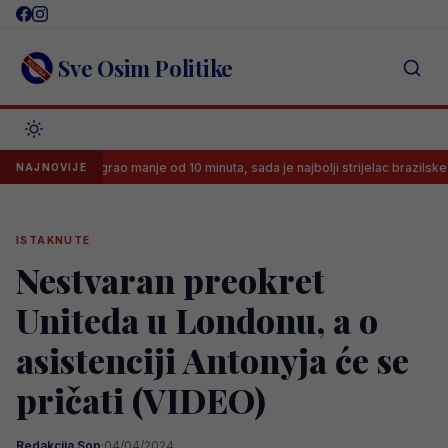
Skip
to
content
Sve Osim Politike
ajevu igrao manje od 10 minuta, sada je najbolji strijelac brazilske lige
NAJNOVIJE
ISTAKNUTE
Nestvaran preokret
Uniteda u Londonu, a o
asistenciji Antonyja će se
pričati (VIDEO)
Redakcija Sop
·
04/04/2024