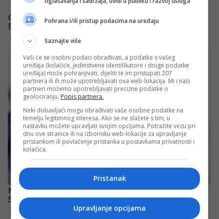
oglašavanja i sadržaja, uvidi u publiku i razvoj usluga
Pohrana i/ili pristup podacima na uređaju
Saznajte više
Vaši će se osobni podaci obrađivati, a podatke s vašeg
uređaja (kolačiće, jedinstvene identifikatore i druge podatke
uređaja) može pohranjivati, dijeliti te im pristupati 207
partnera ili ih može upotrebljavati ova web-lokacija. Mi i naši
partneri možemo upotrebljavati precizne podatke o
geolociranju.
Popis partnera.
Neki dobavljači mogu obrađivati vaše osobne podatke na
temelju legitimnog interesa. Ako se ne slažete s tim, u
nastavku možete upravljati svojim opcijama. Potražite vezu pri
dnu ove stranice ili na izborniku web-lokacije za upravljanje
pristankom ili povlačenje pristanka u postavkama privatnosti i
kolačića.
Pristanak
Upravljanje opcijama