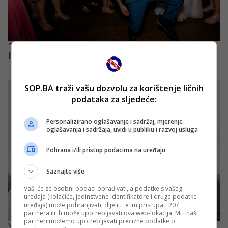
SOP.BA traži vašu dozvolu za korištenje ličnih
podataka za sljedeće:
Personalizirano oglašavanje i sadržaj, mjerenje
oglašavanja i sadržaja, uvidi u publiku i razvoj usluga
Pohrana i/ili pristup podacima na uređaju
Saznajte više
Vaši će se osobni podaci obrađivati, a podatke s vašeg
uređaja (kolačiće, jedinstvene identifikatore i druge podatke
uređaja) može pohranjivati, dijeliti te im pristupati 207
partnera ili ih može upotrebljavati ova web-lokacija. Mi i naši
partneri možemo upotrebljavati precizne podatke o