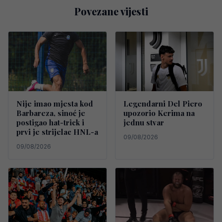
Povezane vijesti
Nije imao mjesta kod
Legendarni Del Piero
Barbareza, sinoć je
upozorio Kerima na
postigao hat-trick i
jednu stvar
prvi je strijelac HNL-a
09/08/2026
09/08/2026