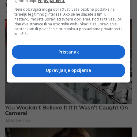
geolociranju.
Popis partnera.
Neki dobavljači mogu obrađivati vaše osobne podatke na
temelju legitimnog interesa. Ako se ne slažete s tim, u
nastavku možete upravljati svojim opcijama. Potražite vezu pri
dnu ove stranice ili na izborniku web-lokacije za upravljanje
pristankom ili povlačenje pristanka u postavkama privatnosti i
kolačića.
Pristanak
Upravljanje opcijama