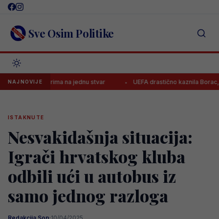
Skip
to
content
Sve Osim Politike
io Kerima na jednu stvar
UEFA drastično kaznila Borac, evo koliko 
NAJNOVIJE
ISTAKNUTE
Nesvakidašnja situacija:
Igrači hrvatskog kluba
odbili ući u autobus iz
samo jednog razloga
Redakcija Sop
·
10/04/2025