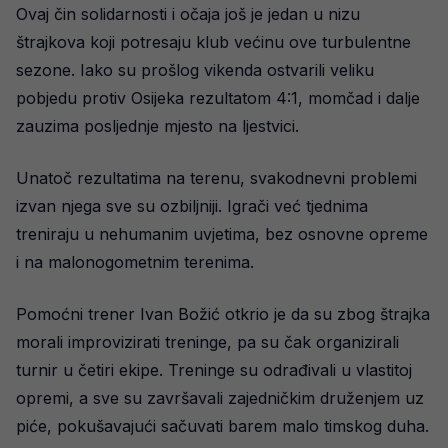
Ovaj čin solidarnosti i očaja još je jedan u nizu
štrajkova koji potresaju klub većinu ove turbulentne
sezone. Iako su prošlog vikenda ostvarili veliku
pobjedu protiv Osijeka rezultatom 4:1, momčad i dalje
zauzima posljednje mjesto na ljestvici.
Unatoč rezultatima na terenu, svakodnevni problemi
izvan njega sve su ozbiljniji. Igrači već tjednima
treniraju u nehumanim uvjetima, bez osnovne opreme
i na malonogometnim terenima.
Pomoćni trener Ivan Božić otkrio je da su zbog štrajka
morali improvizirati treninge, pa su čak organizirali
turnir u četiri ekipe. Treninge su odrađivali u vlastitoj
opremi, a sve su završavali zajedničkim druženjem uz
piće, pokušavajući sačuvati barem malo timskog duha.