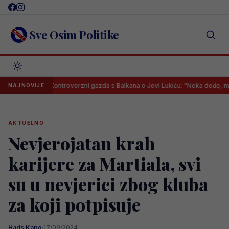
Skip
to
content
Sve Osim Politike
Kontroverzni gazda s Balkana o Jovi Lukiću: “Neka dođe, mogu mu 
NAJNOVIJE
AKTUELNO
Nevjerojatan krah
karijere za Martiala, svi
su u nevjerici zbog kluba
za koji potpisuje
Haris Kapo
·
17/09/2024