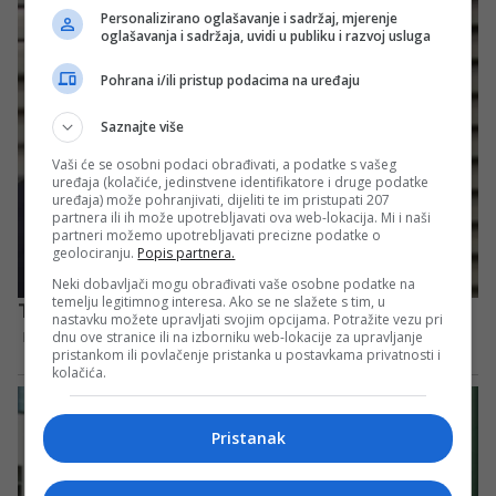
Personalizirano oglašavanje i sadržaj, mjerenje
oglašavanja i sadržaja, uvidi u publiku i razvoj usluga
Pohrana i/ili pristup podacima na uređaju
Saznajte više
Vaši će se osobni podaci obrađivati, a podatke s vašeg
uređaja (kolačiće, jedinstvene identifikatore i druge podatke
uređaja) može pohranjivati, dijeliti te im pristupati 207
partnera ili ih može upotrebljavati ova web-lokacija. Mi i naši
partneri možemo upotrebljavati precizne podatke o
geolociranju.
Popis partnera.
Neki dobavljači mogu obrađivati vaše osobne podatke na
temelju legitimnog interesa. Ako se ne slažete s tim, u
nastavku možete upravljati svojim opcijama. Potražite vezu pri
dnu ove stranice ili na izborniku web-lokacije za upravljanje
pristankom ili povlačenje pristanka u postavkama privatnosti i
kolačića.
Pristanak