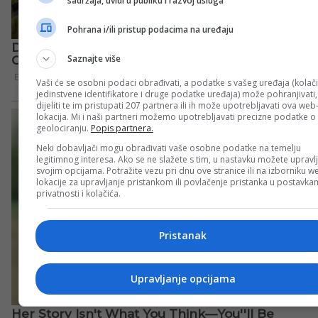
sadržaja, uvidi u publiku i razvoj usluga
Pohrana i/ili pristup podacima na uređaju
Saznajte više
Vaši će se osobni podaci obrađivati, a podatke s vašeg uređaja (kolači
jedinstvene identifikatore i druge podatke uređaja) može pohranjivati,
dijeliti te im pristupati 207 partnera ili ih može upotrebljavati ova web
lokacija. Mi i naši partneri možemo upotrebljavati precizne podatke o
geolociranju.
Popis partnera.
Neki dobavljači mogu obrađivati vaše osobne podatke na temelju
legitimnog interesa. Ako se ne slažete s tim, u nastavku možete upravlj
svojim opcijama. Potražite vezu pri dnu ove stranice ili na izborniku w
lokacije za upravljanje pristankom ili povlačenje pristanka u postavk
privatnosti i kolačića.
Pristanak
Upravljanje opcijama