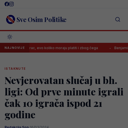
Skip
to
content
Sve Osim Politike
ila Borac, evo koliko moraju platiti i zbog čega
Benjamin Šehić por
NAJNOVIJE
ISTAKNUTE
Nevjerovatan slučaj u bh.
ligi: Od prve minute igrali
čak 10 igrača ispod 21
godine
Redakcija Sop
·
16/03/2024