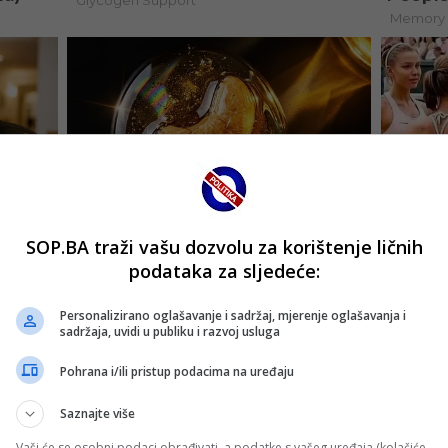
SOP.BA traži vašu dozvolu za korištenje ličnih
podataka za sljedeće:
Personalizirano oglašavanje i sadržaj, mjerenje oglašavanja i
sadržaja, uvidi u publiku i razvoj usluga
Pohrana i/ili pristup podacima na uređaju
Saznajte više
Vaši će se osobni podaci obrađivati, a podatke s vašeg uređaja (kolačiće,