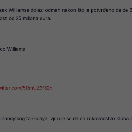
lazak Williamsa dolazi odmah nakon što je potvrđeno da će B
sti od 25 miliona eura.
co Williams
twitter.com/5RmUZ3f32n
nansijskog fair-playa, vjeruje se da će rukovodstvo kluba p