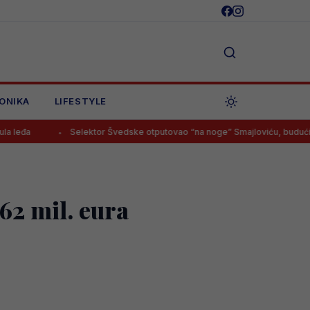
ONIKA
LIFESTYLE
Selektor Švedske otputovao “na noge” Smajloviću, budući Zmaj imao s
 62 mil. eura