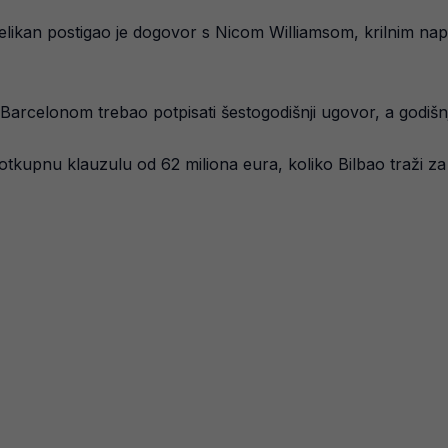
i velikan postigao je dogovor s Nicom Williamsom, krilnim n
arcelonom trebao potpisati šestogodišnji ugovor, a godišnj
otkupnu klauzulu od 62 miliona eura, koliko Bilbao traži z