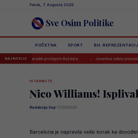
Skip
Petak, 7. Augusta 2026.
to
content
Sve Osim Politike
POČETNA
SPORT
BH. REPREZENTACI
a zaraditi prodajom Baždara
Juventus odbio ponudu za Bosanca, im
NAJNOVIJE
ISTAKNUTE
Nico Williams! Isplival
Redakcija Sop
·
17/06/2025
Barcelona je napravila veliki korak ka dovođe