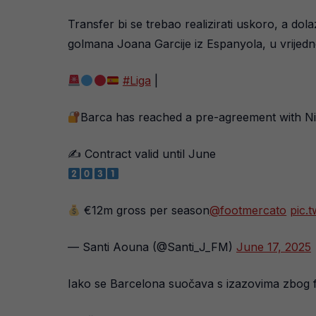
Transfer bi se trebao realizirati uskoro, a do
golmana Joana Garcije iz Espanyola, u vrijedno
#Liga
|
Barca has reached a pre-agreement with Ni
✍️ Contract valid until June
€12m gross per season
@footmercato
pic.
— Santi Aouna (@Santi_J_FM)
June 17, 2025
Iako se Barcelona suočava s izazovima zbog fi