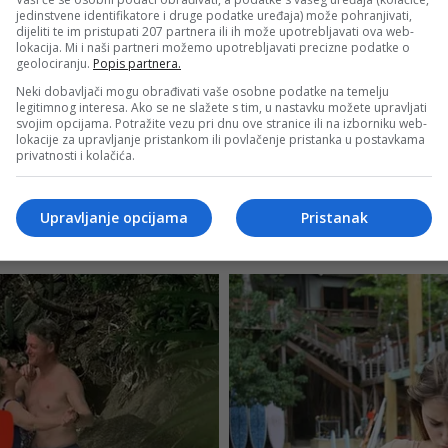
jedinstvene identifikatore i druge podatke uređaja) može pohranjivati,
dijeliti te im pristupati 207 partnera ili ih može upotrebljavati ova web-
lokacija. Mi i naši partneri možemo upotrebljavati precizne podatke o
geolociranju.
Popis partnera.
Neki dobavljači mogu obrađivati vaše osobne podatke na temelju
legitimnog interesa. Ako se ne slažete s tim, u nastavku možete upravljati
svojim opcijama. Potražite vezu pri dnu ove stranice ili na izborniku web-
lokacije za upravljanje pristankom ili povlačenje pristanka u postavkama
privatnosti i kolačića.
Upravljanje opcijama
Pristanak