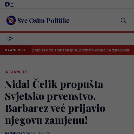
Skip
to
content
Sve Osim Politike
Salah potpisao za Trabzonspor, poznato koliko će zarađivati
Poz
NAJNOVIJE
ISTAKNUTE
Nidal Čelik propušta
Svjetsko prvenstvo,
Barbarez već prijavio
njegovu zamjenu!
Redakcija Sop
·
11/06/2026