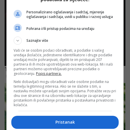
Personalizirano oglašavanje i sadržaj, mjerenje
oglašavanja i sadržaja, uvidi u publiku i razvoj usluga
Pohrana i/ili pristup podacima na uređaju
Saznajte više
Vaši će se osobni podaci obrađivati, a podatke s vašeg
uređaja (kolačiće, jedinstvene identifikatore i druge podatke
uređaja) može pohranjivati, dijeliti te im pristupati 207
partnera ili ih može upotrebljavati ova web-lokacija. Mi i naši
partneri možemo upotrebljavati precizne podatke o
geolociranju.
Popis partnera.
Neki dobavljači mogu obrađivati vaše osobne podatke na
temelju legitimnog interesa. Ako se ne slažete s tim, u
nastavku možete upravljati svojim opcijama. Potražite vezu pri
dnu ove stranice ili na izborniku web-lokacije za upravljanje
pristankom ili povlačenje pristanka u postavkama privatnosti i
kolačića.
Pristanak