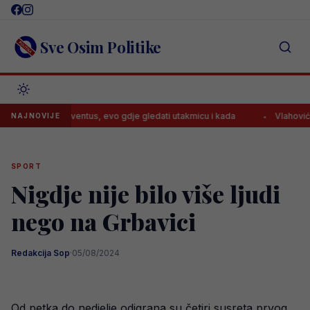
Skip
to
content
Sve Osim Politike
je za Juventus, evo gdje gledati utakmicu i kada
Vlahović stiže u 
NAJNOVIJE
SPORT
Nigdje nije bilo više ljudi
nego na Grbavici
Redakcija Sop
·
05/08/2024
Od petka do nedjelje odigrana su četiri susreta prvog