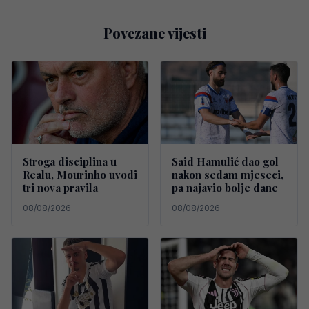
Povezane vijesti
Stroga disciplina u
Said Hamulić dao gol
Realu, Mourinho uvodi
nakon sedam mjeseci,
tri nova pravila
pa najavio bolje dane
08/08/2026
08/08/2026