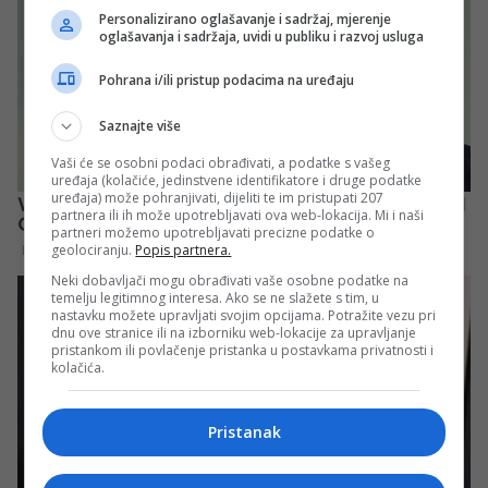
Personalizirano oglašavanje i sadržaj, mjerenje
oglašavanja i sadržaja, uvidi u publiku i razvoj usluga
Pohrana i/ili pristup podacima na uređaju
Saznajte više
Vaši će se osobni podaci obrađivati, a podatke s vašeg
uređaja (kolačiće, jedinstvene identifikatore i druge podatke
uređaja) može pohranjivati, dijeliti te im pristupati 207
partnera ili ih može upotrebljavati ova web-lokacija. Mi i naši
partneri možemo upotrebljavati precizne podatke o
geolociranju.
Popis partnera.
Neki dobavljači mogu obrađivati vaše osobne podatke na
temelju legitimnog interesa. Ako se ne slažete s tim, u
nastavku možete upravljati svojim opcijama. Potražite vezu pri
dnu ove stranice ili na izborniku web-lokacije za upravljanje
pristankom ili povlačenje pristanka u postavkama privatnosti i
kolačića.
Pristanak