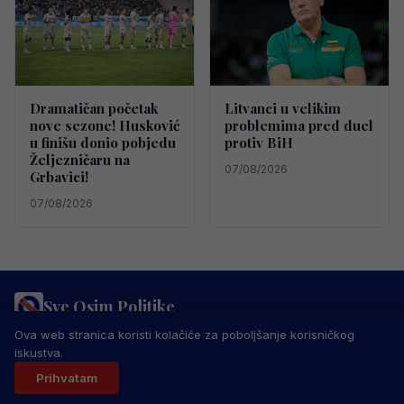
Dramatičan početak
Litvanci u velikim
nove sezone! Husković
problemima pred duel
u finišu donio pobjedu
protiv BiH
Željezničaru na
07/08/2026
Grbavici!
07/08/2026
Sve Osim Politike
PRAVILA PRIVATNOSTI
MARKETING
USLOVI KORIŠTENJA
Ova web stranica koristi kolačiće za poboljšanje korisničkog
IMPRESSUM
KONTAKT
iskustva.
© 2026 Sve Osim Politike. Sva prava zadržana.
Prihvatam