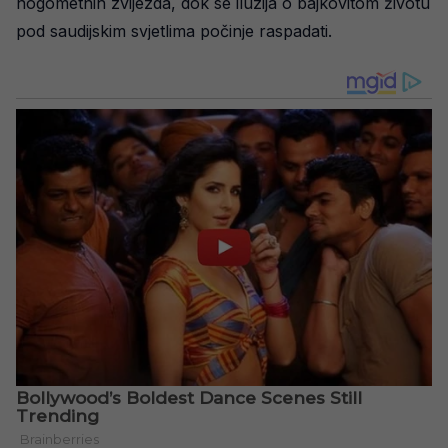
nogometnih zvijezda, dok se iluzija o bajkovitom životu
pod saudijskim svjetlima počinje raspadati.