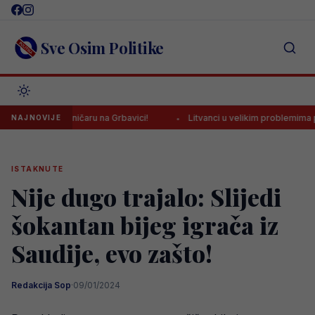
Skip
to
content
Sve Osim Politike
eljezničaru na Grbavici!
Litvanci u velikim problemima pred duel pr
NAJNOVIJE
ISTAKNUTE
Nije dugo trajalo: Slijedi
šokantan bijeg igrača iz
Saudije, evo zašto!
Redakcija Sop
·
09/01/2024