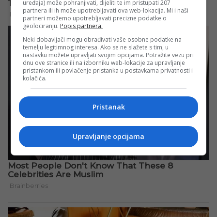
uređaja) može pohranjivati, dijeliti te im pristupati 207
partnera ili ih može upotrebljavati ova web-lokacija. Mi i naši
partneri možemo upotrebljavati precizne podatke o
geolociranju.
Popis partnera.
Neki dobavljači mogu obrađivati vaše osobne podatke na
temelju legitimnog interesa. Ako se ne slažete s tim, u
nastavku možete upravljati svojim opcijama. Potražite vezu pri
dnu ove stranice ili na izborniku web-lokacije za upravljanje
pristankom ili povlačenje pristanka u postavkama privatnosti i
kolačića.
Pristanak
Upravljanje opcijama