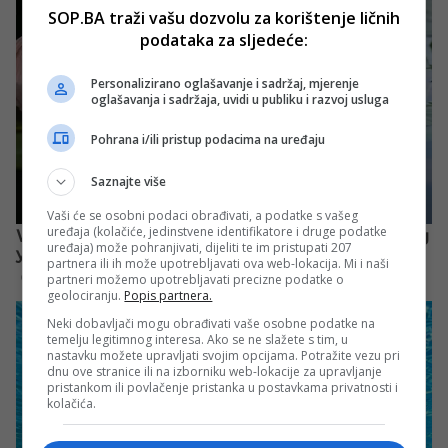
SOP.BA traži vašu dozvolu za korištenje ličnih
podataka za sljedeće:
Personalizirano oglašavanje i sadržaj, mjerenje
oglašavanja i sadržaja, uvidi u publiku i razvoj usluga
Pohrana i/ili pristup podacima na uređaju
Saznajte više
Vaši će se osobni podaci obrađivati, a podatke s vašeg
uređaja (kolačiće, jedinstvene identifikatore i druge podatke
uređaja) može pohranjivati, dijeliti te im pristupati 207
partnera ili ih može upotrebljavati ova web-lokacija. Mi i naši
partneri možemo upotrebljavati precizne podatke o
geolociranju.
Popis partnera.
Neki dobavljači mogu obrađivati vaše osobne podatke na
temelju legitimnog interesa. Ako se ne slažete s tim, u
nastavku možete upravljati svojim opcijama. Potražite vezu pri
dnu ove stranice ili na izborniku web-lokacije za upravljanje
pristankom ili povlačenje pristanka u postavkama privatnosti i
kolačića.