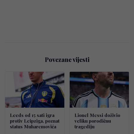
Povezane vijesti
Leeds od 15 sati igra
Lionel Messi doživio
protiv Leipziga, poznat
veliku porodičnu
status Muharemovića
tragediju