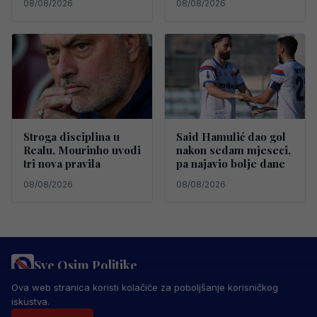
08/08/2026
08/08/2026
Stroga disciplina u
Said Hamulić dao gol
Realu, Mourinho uvodi
nakon sedam mjeseci,
tri nova pravila
pa najavio bolje dane
08/08/2026
08/08/2026
Sve Osim Politike
PRAVILA PRIVATNOSTI
MARKETING
USLOVI KORIŠTENJA
Ova web stranica koristi kolačiće za poboljšanje korisničkog
IMPRESSUM
KONTAKT
iskustva.
© 2026 Sve Osim Politike. Sva prava zadržana.