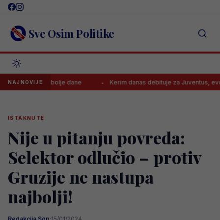
Skip
to
content
Sve Osim Politike
 najavio bolje dane
Kerim danas debituje za Juventus, evo gdje gl
NAJNOVIJE
ISTAKNUTE
Nije u pitanju povreda:
Selektor odlučio – protiv
Gruzije ne nastupa
najbolji!
Redakcija Sop
·
15/01/2024