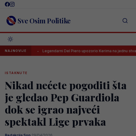
Skip
to
content
Sve Osim Politike
L-a
Legendarni Del Piero upozorio Kerima na jednu stvar
NAJNOVIJE
ISTAKNUTE
Nikad nećete pogoditi šta
je gledao Pep Guardiola
dok se igrao najveći
spektakl Lige prvaka
Redakcija Sop
·
29/04/2026