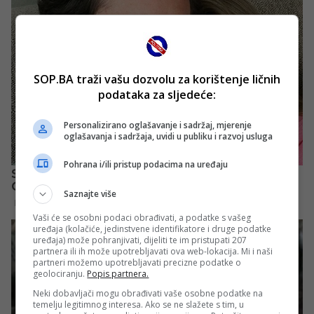
SOP.BA traži vašu dozvolu za korištenje ličnih
podataka za sljedeće:
Personalizirano oglašavanje i sadržaj, mjerenje
oglašavanja i sadržaja, uvidi u publiku i razvoj usluga
Pohrana i/ili pristup podacima na uređaju
Saznajte više
Vaši će se osobni podaci obrađivati, a podatke s vašeg
uređaja (kolačiće, jedinstvene identifikatore i druge podatke
uređaja) može pohranjivati, dijeliti te im pristupati 207
partnera ili ih može upotrebljavati ova web-lokacija. Mi i naši
partneri možemo upotrebljavati precizne podatke o
geolociranju.
Popis partnera.
Neki dobavljači mogu obrađivati vaše osobne podatke na
temelju legitimnog interesa. Ako se ne slažete s tim, u