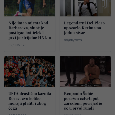
Nije imao mjesta kod
Legendarni Del Piero
Barbareza, sinoć je
upozorio Kerima na
postigao hat-trick i
jednu stvar
prvi je strijelac HNL-a
09/08/2026
09/08/2026
UEFA drastično kaznila
Benjamin Šehić
Borac, evo koliko
poražen četvrti put
moraju platiti i zbog
zaredom, povrijedio
čega
se u prvoj rundi