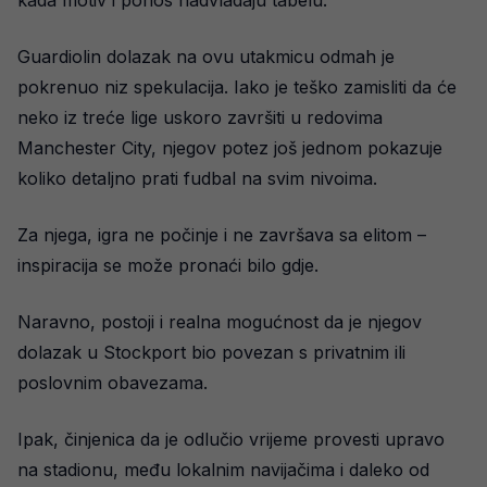
kada motiv i ponos nadvladaju tabelu.
Guardiolin dolazak na ovu utakmicu odmah je
pokrenuo niz spekulacija. Iako je teško zamisliti da će
neko iz treće lige uskoro završiti u redovima
Manchester City, njegov potez još jednom pokazuje
koliko detaljno prati fudbal na svim nivoima.
Za njega, igra ne počinje i ne završava sa elitom –
inspiracija se može pronaći bilo gdje.
Naravno, postoji i realna mogućnost da je njegov
dolazak u Stockport bio povezan s privatnim ili
poslovnim obavezama.
Ipak, činjenica da je odlučio vrijeme provesti upravo
na stadionu, među lokalnim navijačima i daleko od