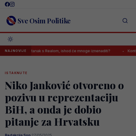
Skip
to
content
Sve Osim Politike
 završio sastanak s Realom, ishod će mnoge iznenaditi?
Kontroverz
NAJNOVIJE
ISTAKNUTE
Niko Janković otvoreno o
pozivu u reprezentaciju
BiH, a onda je dobio
pitanje za Hrvatsku
Redakcija Sop
·
27/05/2025