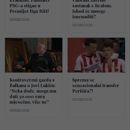
Zvanično: Fudbaler
Vinicius završio
PSG-a stigao u
sastanak s Realom,
Premijer ligu BiH!
ishod će mnoge
iznenaditi?
05/08/2026
05/08/2026
Kontroverzni gazda s
Sprema se
Balkana o Jovi Lukiću:
senzacionalni transfer
“Neka dođe, mogu mu
Perišića?!
dati 30.000 eura
05/08/2026
mjesečno, više ne”
05/08/2026