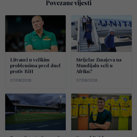
Povezane vijesti
Litvanci u velikim
Strijelac Zmajeva na
problemima pred duel
Mundijalu seli u
protiv BiH
Afriku?
07/08/2026
07/08/2026