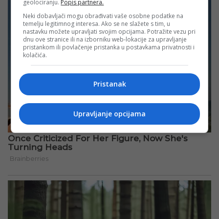
geolociranju.
Popis partnera.
Neki dobavljači mogu obrađivati vaše osobne podatke na
temelju legitimnog interesa. Ako se ne slažete s tim, u
nastavku možete upravljati svojim opcijama. Potražite vezu pri
dnu ove stranice ili na izborniku web-lokacije za upravljanje
pristankom ili povlačenje pristanka u postavkama privatnosti i
kolačića.
Pristanak
Upravljanje opcijama