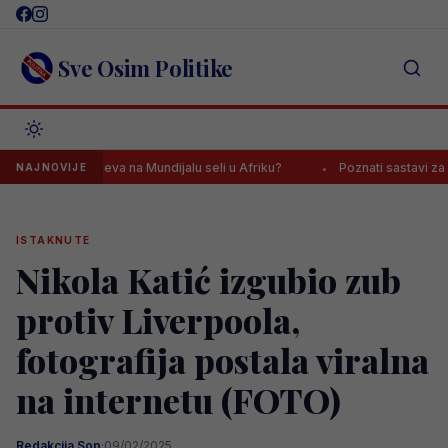
Skip
to
content
Sve Osim Politike
jelac Zmajeva na Mundijalu seli u Afriku?
Poznati sastavi za meč na 
NAJNOVIJE
ISTAKNUTE
Nikola Katić izgubio zub
protiv Liverpoola,
fotografija postala viralna
na internetu (FOTO)
Redakcija Sop
·
09/02/2025