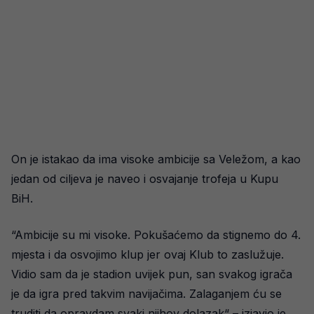
On je istakao da ima visoke ambicije sa Veležom, a kao
jedan od ciljeva je naveo i osvajanje trofeja u Kupu
BiH.
“Ambicije su mi visoke. Pokušaćemo da stignemo do 4.
mjesta i da osvojimo klup jer ovaj Klub to zaslužuje.
Vidio sam da je stadion uvijek pun, san svakog igrača
je da igra pred takvim navijačima. Zalaganjem ću se
truditi da opravdam svaki njihov dolazak“ – izjavio je