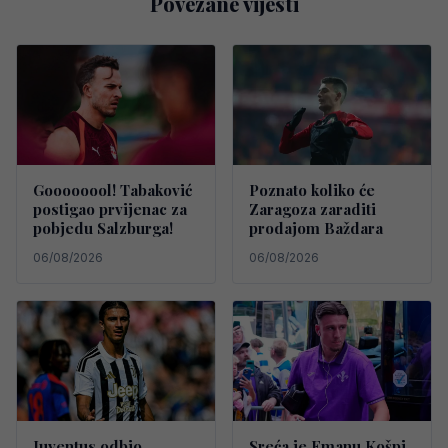
Povezane vijesti
Goooooool! Tabaković
Poznato koliko će
postigao prvijenac za
Zaragoza zaraditi
pobjedu Salzburga!
prodajom Baždara
06/08/2026
06/08/2026
Juventus odbio
Sreća je Emanu Košpi