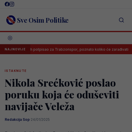
Skip
to
content
Sve Osim Politike
lah potpisao za Trabzonspor, poznato koliko će zarađivati
Poznato
NAJNOVIJE
ISTAKNUTE
Nikola Srećković poslao
poruku koja će oduševiti
navijače Veleža
Redakcija Sop
·
24/01/2025