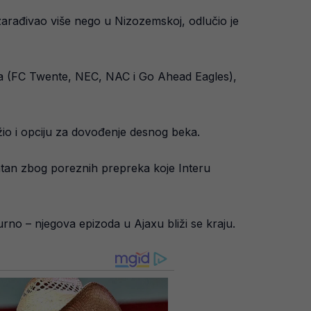
zarađivao više nego u Nizozemskoj, odlučio je
ova (FC Twente, NEC, NAC i Go Ahead Eagles),
ažio i opciju za dovođenje desnog beka.
tan zbog poreznih prepreka koje Interu
igurno – njegova epizoda u Ajaxu bliži se kraju.