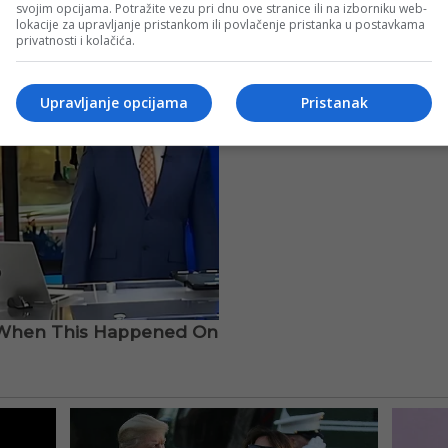
svojim opcijama. Potražite vezu pri dnu ove stranice ili na izborniku web-
lokacije za upravljanje pristankom ili povlačenje pristanka u postavkama
privatnosti i kolačića.
Upravljanje opcijama
Pristanak