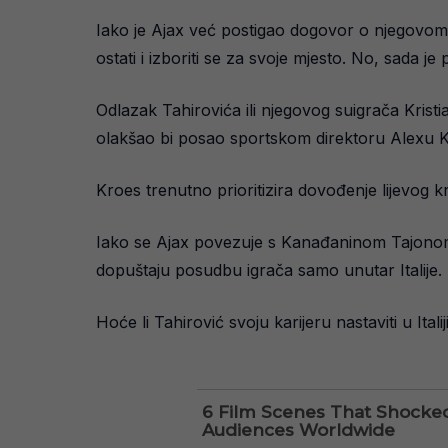
Iako je Ajax već postigao dogovor o njegovom 
ostati i izboriti se za svoje mjesto. No, sada 
Odlazak Tahirovića ili njegovog suigrača Kris
olakšao bi posao sportskom direktoru Alexu 
Kroes trenutno prioritizira dovođenje lijevog 
Iako se Ajax povezuje s Kanađaninom Tajonom 
dopuštaju posudbu igrača samo unutar Italije.
Hoće li Tahirović svoju karijeru nastaviti u Ital