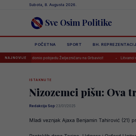
Skip
Subota, 8. Augusta 2026.
to
content
Sve Osim Politike
POČETNA
SPORT
BH. REPREZENTACI
u donio pobjedu Željezničaru na Grbavici!
Litvanci u velikim probl
NAJNOVIJE
ISTAKNUTE
Nizozemci pišu: Ova t
Redakcija Sop
·
23/01/2025
Mladi veznjak Ajaxa Benjamin Tahirović (21) p