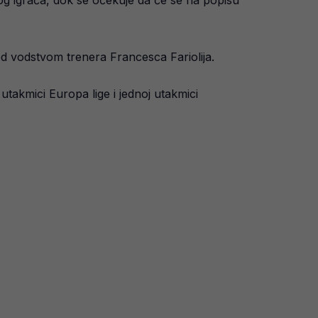
og igrača, dok se očekuje da će se na popisu
pod vodstvom trenera Francesca Fariolija.
utakmici Europa lige i jednoj utakmici