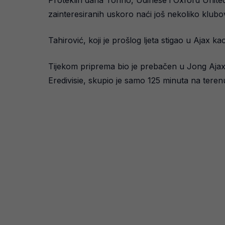
Proteklih dana Torino, Udinese i Oxford Unite
zainteresiranih uskoro naći još nekoliko klubo
Tahirović, koji je prošlog ljeta stigao u Ajax 
Tijekom priprema bio je prebačen u Jong Ajax, 
Eredivisie, skupio je samo 125 minuta na teren