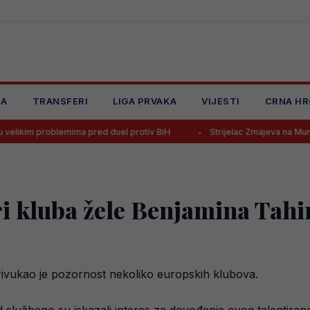
JA
TRANSFERI
LIGA PRVAKA
VIJESTI
CRNA HR
emima pred duel protiv BiH
Strijelac Zmajeva na Mundijalu seli u Afr
ri kluba žele Benjamina Tahi
rivukao je pozornost nekoliko europskih klubova.