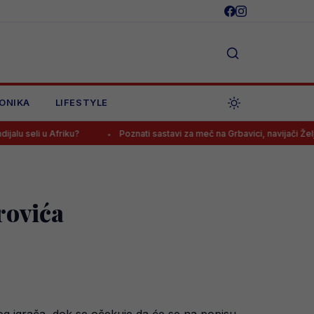
ONIKA
LIFESTYLE
iku?
Poznati sastavi za meč na Grbavici, navijači Želje: “Kako se 
rovića