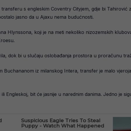
transferu s engleskim Coventry Cityjem, gdje bi Tahirović 
je postalo jasno da u Ajaxu nema budućnosti.
tiana Hlynssona, koji je na meti nekoliko nizozemskih klub
Kroesu.
krila, dok bi u slučaju oslobađanja prostora u proračunu tr
Buchananom iz milanskog Intera, transfer je malo vjeroja
iji ili Engleskoj, bit će jasnije u narednim danima. Jedno je s