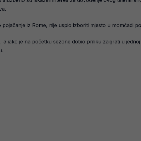
d službeno su iskazali interes za dovođenje ovog talentiran
va.
kao pojačanje iz Rome, nije uspio izboriti mjesto u momčadi 
a iako je na početku sezone dobio priliku zaigrati u jednoj 
u.