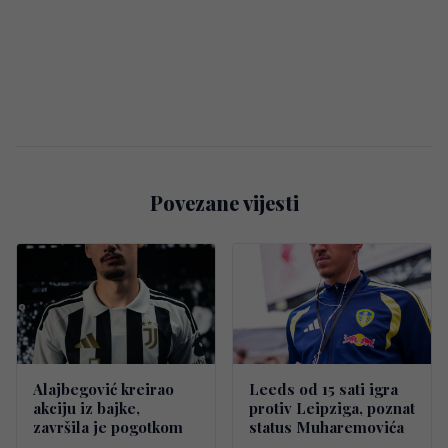
Povezane vijesti
Alajbegović kreirao
Leeds od 15 sati igra
akciju iz bajke,
protiv Leipziga, poznat
završila je pogotkom
status Muharemovića