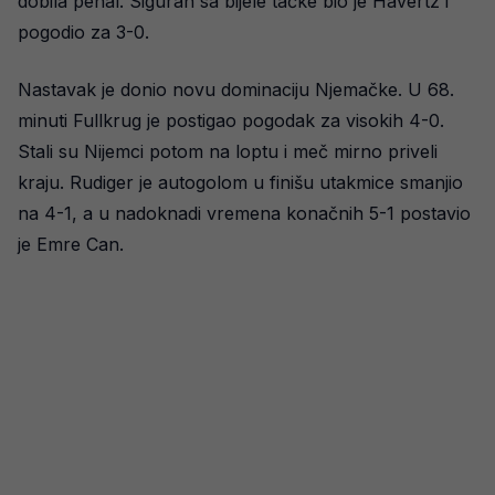
dobila penal. Siguran sa bijele tačke bio je Havertz i
pogodio za 3-0.
Nastavak je donio novu dominaciju Njemačke. U 68.
minuti Fullkrug je postigao pogodak za visokih 4-0.
Stali su Nijemci potom na loptu i meč mirno priveli
kraju. Rudiger je autogolom u finišu utakmice smanjio
na 4-1, a u nadoknadi vremena konačnih 5-1 postavio
je Emre Can.