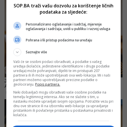
SOP.BA traži vašu dozvolu za korištenje ličnih
podataka za sljedeće:
Personalizirano oglašavanje i sadržaj, mjerenje
oglašavanja i sadržaja, uvidi u publiku i razvoj usluga
Pohrana i/ili pristup podacima na uređaju
Saznajte više
Vaši će se osobni podaci obrađivati, a podatke s vašeg
uređaja (kolačiće, jedinstvene identifikatore i druge podatke
uređaja) može pohranjivati, dijeliti te im pristupati 207
partnera ili ih može upotrebljavati ova web-lokacija. Mi i naši
partneri možemo upotrebljavati precizne podatke o
geolociranju.
Popis partnera.
Neki dobavljači mogu obrađivati vaše osobne podatke na
temelju legitimnog interesa. Ako se ne slažete s tim, u
nastavku možete upravljati svojim opcijama. Potražite vezu pri
dnu ove stranice ili na izborniku web-lokacije za upravljanje
pristankom ili povlačenje pristanka u postavkama privatnosti i
kolačića.