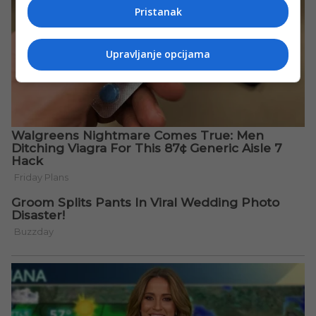
Pristanak
Upravljanje opcijama