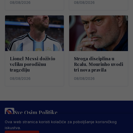
08/08/2026
08/08/2026
Lionel Messi doživio
Stroga disciplina u
veliku porodičnu
Realu, Mourinho uvodi
tragediju
tri nova pravila
08/08/2026
08/08/2026
Sve Osim Politike
PRAVILA PRIVATNOSTI
MARKETING
USLOVI KORIŠTENJA
Ova web stranica koristi kolačiće za poboljšanje korisničkog
IMPRESSUM
KONTAKT
iskustva.
© 2026 Sve Osim Politike. Sva prava zadržana.