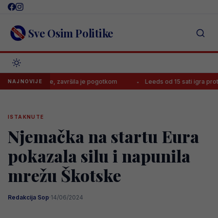
Skip
to
content
Sve Osim Politike
iju iz bajke, završila je pogotkom
Leeds od 15 sati igra protiv Lei
NAJNOVIJE
ISTAKNUTE
Njemačka na startu Eura
pokazala silu i napunila
mrežu Škotske
Redakcija Sop
·
14/06/2024