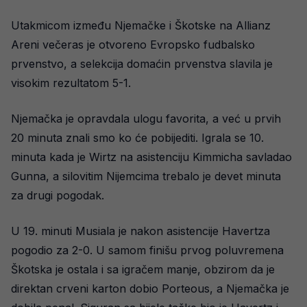
Utakmicom između Njemačke i Škotske na Allianz
Areni večeras je otvoreno Evropsko fudbalsko
prvenstvo, a selekcija domaćin prvenstva slavila je
visokim rezultatom 5-1.
Njemačka je opravdala ulogu favorita, a već u prvih
20 minuta znali smo ko će pobijediti. Igrala se 10.
minuta kada je Wirtz na asistenciju Kimmicha savladao
Gunna, a silovitim Nijemcima trebalo je devet minuta
za drugi pogodak.
U 19. minuti Musiala je nakon asistencije Havertza
pogodio za 2-0. U samom finišu prvog poluvremena
Škotska je ostala i sa igračem manje, obzirom da je
direktan crveni karton dobio Porteous, a Njemačka je