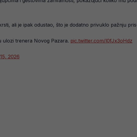
oljupcima i gestovima zahvalnosti, pokazujući koliko mu podr
ti, ali je ipak odustao, što je dodatno privuklo pažnju pris
u ulozi trenera Novog Pazara.
pic.twitter.com/l0fJx3oHdz
15, 2026