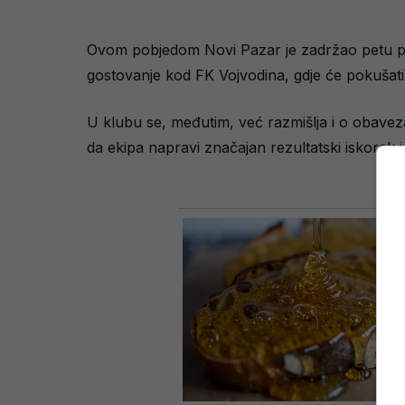
Ovom pobjedom Novi Pazar je zadržao petu poz
gostovanje kod FK Vojvodina, gdje će pokušati 
U klubu se, međutim, već razmišlja i o obave
da ekipa napravi značajan rezultatski iskorak