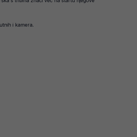
ška s tribina znači već na startu njegove
utnih i kamera.