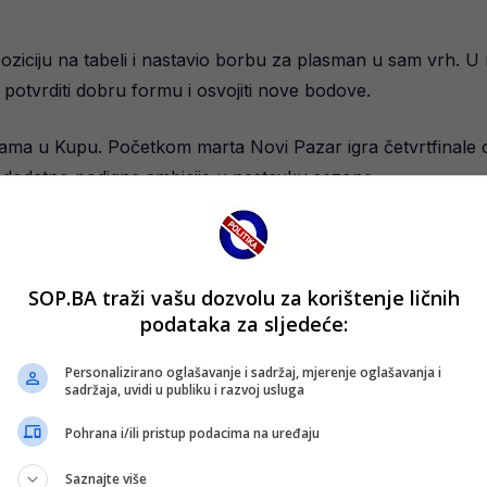
iciju na tabeli i nastavio borbu za plasman u sam vrh. U
potvrditi dobru formu i osvojiti nove bodove.
zama u Kupu. Početkom marta Novi Pazar igra četvrtfinale 
 i dodatno podigne ambicije u nastavku sezone.
SOP.BA traži vašu dozvolu za korištenje ličnih
podataka za sljedeće:
Personalizirano oglašavanje i sadržaj, mjerenje oglašavanja i
sadržaja, uvidi u publiku i razvoj usluga
Pohrana i/ili pristup podacima na uređaju
Saznajte više