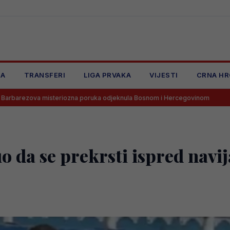
JA
TRANSFERI
LIGA PRVAKA
VIJESTI
CRNA HR
steriozna poruka odjeknula Bosnom i Hercegovinom
Goooooool! T
o da se prekrsti ispred navi