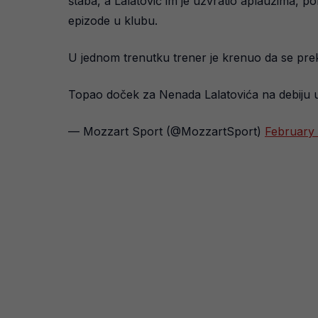
štaba, a Lalatović im je uzvratio aplauzima, p
epizode u klubu.
U jednom trenutku trener je krenuo da se prekrs
Topao doček za Nenada Lalatovića na debiju 
— Mozzart Sport (@MozzartSport)
February 