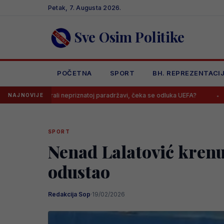
Skip
Petak, 7. Augusta 2026.
to
content
Sve Osim Politike
POČETNA
SPORT
BH. REPREZENTACI
irali nepriznatoj paradržavi, čeka se odluka UEFA?
Barbarezova mi
NAJNOVIJE
SPORT
Nenad Lalatović krenu
odustao
Redakcija Sop
·
19/02/2026