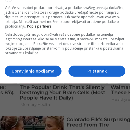
Vaši će se osobni podaci obrađivati, a podatke s vašeg uređaja (kolačiće,
jedinstvene identifikatore i druge podatke uređaja) može pohranjivati,
dijeliti te im pristupati 207 partnera ili ih može upotrebljavati ova web-
lokacija. Mi i naši partneri možemo upotrebljavati precizne podatke o
geolociranju.
Popis partnera.
Neki dobavljači mogu obrađivati vaše osobne podatke na temelju
legitimnog interesa. Ako se ne slažete s tim, u nastavku možete upravljati
svojim opcijama. Potražite vezu pri dnu ove stranice ili na izborniku web-
lokacije za upravljanje pristankom ili povlačenje pristanka u postavkama
privatnosti i kolačića.
Upravljanje opcijama
Pristanak