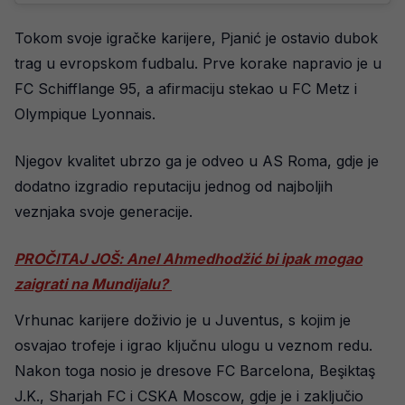
Tokom svoje igračke karijere, Pjanić je ostavio dubok
trag u evropskom fudbalu. Prve korake napravio je u
FC Schifflange 95, a afirmaciju stekao u FC Metz i
Olympique Lyonnais.
Njegov kvalitet ubrzo ga je odveo u AS Roma, gdje je
dodatno izgradio reputaciju jednog od najboljih
veznjaka svoje generacije.
PROČITAJ JOŠ: Anel Ahmedhodžić bi ipak mogao
zaigrati na Mundijalu?
Vrhunac karijere doživio je u Juventus, s kojim je
osvajao trofeje i igrao ključnu ulogu u veznom redu.
Nakon toga nosio je dresove FC Barcelona, Beşiktaş
J.K., Sharjah FC i CSKA Moscow, gdje je i zaključio