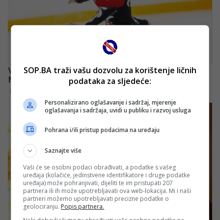
SOP.BA traži vašu dozvolu za korištenje ličnih
podataka za sljedeće:
Personalizirano oglašavanje i sadržaj, mjerenje
oglašavanja i sadržaja, uvidi u publiku i razvoj usluga
Pohrana i/ili pristup podacima na uređaju
Saznajte više
Vaši će se osobni podaci obrađivati, a podatke s vašeg
uređaja (kolačiće, jedinstvene identifikatore i druge podatke
uređaja) može pohranjivati, dijeliti te im pristupati 207
partnera ili ih može upotrebljavati ova web-lokacija. Mi i naši
partneri možemo upotrebljavati precizne podatke o
geolociranju.
Popis partnera.