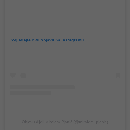
Pogledajte ovu objavu na Instagramu.
Objavu dijeli Miralem Pjanić (@miralem_pjanic)