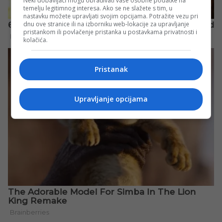
Neki dobavljači mogu obrađivati vaše osobne podatke na
temelju legitimnog interesa. Ako se ne slažete s tim, u
nastavku možete upravljati svojim opcijama. Potražite vezu pri
dnu ove stranice ili na izborniku web-lokacije za upravljanje
pristankom ili povlačenje pristanka u postavkama privatnosti i
kolačića.
Pristanak
Upravljanje opcijama