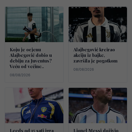
Koju je ocjenu
Alajbegović kreirao
Alajbegović dobio u
akciju iz bajke,
debiju za Juventus?
završila je pogotkom
Veću od većine..
08/08/2026
08/08/2026
Leeds od 15 sati igra
Lionel Messi doživio