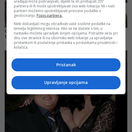
uređaja) može pohranjivati, dijeliti te im pristupati 207
partnera ili ih može upotrebljavati ova web-lokacija. Mi i naši
partneri možemo upotrebljavati precizne podatke o
geolociranju.
Popis partnera.
Neki dobavljači mogu obrađivati vaše osobne podatke na
temelju legitimnog interesa. Ako se ne slažete s tim, u
nastavku možete upravljati svojim opcijama. Potražite vezu pri
dnu ove stranice ili na izborniku web-lokacije za upravljanje
pristankom ili povlačenje pristanka u postavkama privatnosti i
kolačića.
Pristanak
Upravljanje opcijama