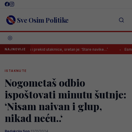
Skip
to
content
Sve Osim Politike
 Mladiću i prekid utakmice, sretan je: ‘Stare navike…’
Esmir Bajrakt
NAJNOVIJE
ISTAKNUTE
Nogometaš odbio
ispoštovati minutu šutnje:
‘Nisam naivan i glup,
nikad neću..‘
Redakcija Sop
·
12/11/2024