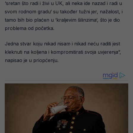
‘sretan što radi i živi u UK, ali neka ide nazad i radi u
svom rodnom gradu‘ su također tužni jer, nažalost, i
tamo bih bio plaćen u ‘kraljevim šilinzima‘, što je dio
problema od početka.
Jedna stvar koju nikad nisam i nikad neću raditi jest
kleknuti na koljena i kompromitirati svoja uvjerenja”,
napisao je u priopćenju.