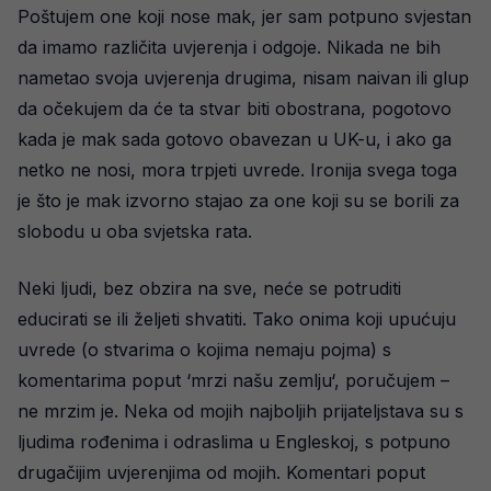
Poštujem one koji nose mak, jer sam potpuno svjestan
da imamo različita uvjerenja i odgoje. Nikada ne bih
nametao svoja uvjerenja drugima, nisam naivan ili glup
da očekujem da će ta stvar biti obostrana, pogotovo
kada je mak sada gotovo obavezan u UK-u, i ako ga
netko ne nosi, mora trpjeti uvrede. Ironija svega toga
je što je mak izvorno stajao za one koji su se borili za
slobodu u oba svjetska rata.
Neki ljudi, bez obzira na sve, neće se potruditi
educirati se ili željeti shvatiti. Tako onima koji upućuju
uvrede (o stvarima o kojima nemaju pojma) s
komentarima poput ‘mrzi našu zemlju‘, poručujem –
ne mrzim je. Neka od mojih najboljih prijateljstava su s
ljudima rođenima i odraslima u Engleskoj, s potpuno
drugačijim uvjerenjima od mojih. Komentari poput