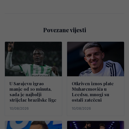
Povezane vijesti
U Sarajevu igrao
Otkriven iznos plate
manje od 10 minuta,
Muharemovića u
sada je najbolji
Leedsu, mnogi su
strijelac brazilske lige
ostali zatečeni
10/08/2026
10/08/2026