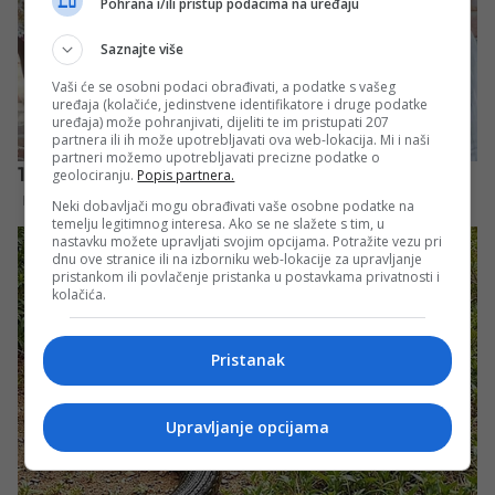
Pohrana i/ili pristup podacima na uređaju
Saznajte više
Vaši će se osobni podaci obrađivati, a podatke s vašeg
uređaja (kolačiće, jedinstvene identifikatore i druge podatke
uređaja) može pohranjivati, dijeliti te im pristupati 207
partnera ili ih može upotrebljavati ova web-lokacija. Mi i naši
partneri možemo upotrebljavati precizne podatke o
geolociranju.
Popis partnera.
Neki dobavljači mogu obrađivati vaše osobne podatke na
temelju legitimnog interesa. Ako se ne slažete s tim, u
nastavku možete upravljati svojim opcijama. Potražite vezu pri
dnu ove stranice ili na izborniku web-lokacije za upravljanje
pristankom ili povlačenje pristanka u postavkama privatnosti i
kolačića.
Pristanak
Upravljanje opcijama