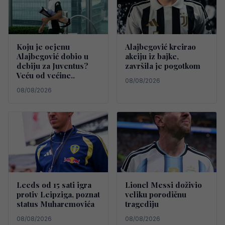
Koju je ocjenu
Alajbegović kreirao
Alajbegović dobio u
akciju iz bajke,
debiju za Juventus?
završila je pogotkom
Veću od većine..
08/08/2026
08/08/2026
Leeds od 15 sati igra
Lionel Messi doživio
protiv Leipziga, poznat
veliku porodičnu
status Muharemovića
tragediju
08/08/2026
08/08/2026