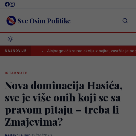
Skip
to
content
Sve Osim Politike
ećine..
Alajbegović kreirao akciju iz bajke, završila je pogotkom
NAJNOVIJE
ISTAKNUTE
Nova dominacija Hasića,
sve je više onih koji se sa
pravom pitaju – treba li
Zmajevima?
Redakcija Sop
·
13/04/2026