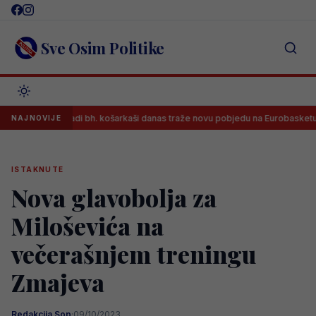
Skip
to
content
Sve Osim Politike
Mladi bh. košarkaši danas traže novu pobjedu na Eurobasketu, osigu
NAJNOVIJE
ISTAKNUTE
Nova glavobolja za
Miloševića na
večerašnjem treningu
Zmajeva
Redakcija Sop
·
09/10/2023