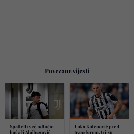
Povezane vijesti
Spalletti već odlučio
Luka Kulenović pred
hoće li Alajbegović
transferom, tri su