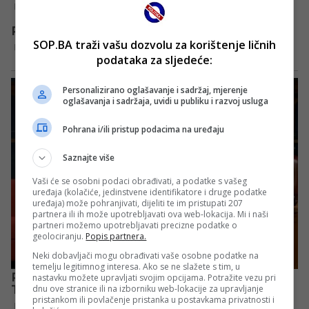
SOP.BA traži vašu dozvolu za korištenje ličnih
podataka za sljedeće:
Personalizirano oglašavanje i sadržaj, mjerenje
oglašavanja i sadržaja, uvidi u publiku i razvoj usluga
Pohrana i/ili pristup podacima na uređaju
Saznajte više
Vaši će se osobni podaci obrađivati, a podatke s vašeg
uređaja (kolačiće, jedinstvene identifikatore i druge podatke
uređaja) može pohranjivati, dijeliti te im pristupati 207
partnera ili ih može upotrebljavati ova web-lokacija. Mi i naši
partneri možemo upotrebljavati precizne podatke o
geolociranju.
Popis partnera.
Neki dobavljači mogu obrađivati vaše osobne podatke na
temelju legitimnog interesa. Ako se ne slažete s tim, u
nastavku možete upravljati svojim opcijama. Potražite vezu pri
dnu ove stranice ili na izborniku web-lokacije za upravljanje
pristankom ili povlačenje pristanka u postavkama privatnosti i