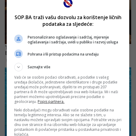
SOP.BA traži vašu dozvolu za korištenje ličnih
podataka za sljedeće:
Personalizirano oglašavanje i sadržaj, mjerenje
oglašavanja i sadržaja, uvidi u publiku i razvoj usluga
Pohrana i/ili pristup podacima na uređaju
Saznajte više
Vaši će se osobni podaci obrađivati, a podatke s vašeg
uređaja (kolačiće, jedinstvene identifikatore i druge podatke
uređaja) može pohranjivati, dijeliti te im pristupati 207
partnera ili ih može upotrebljavati ova web-lokacija. Mi i naši
partneri možemo upotrebljavati precizne podatke o
geolociranju.
Popis partnera.
Neki dobavljači mogu obrađivati vaše osobne podatke na
temelju legitimnog interesa. Ako se ne slažete s tim, u
nastavku možete upravljati svojim opcijama. Potražite vezu pri
dnu ove stranice ili na izborniku web-lokacije za upravljanje
pristankom ili povlačenje pristanka u postavkama privatnosti i
kolačića.