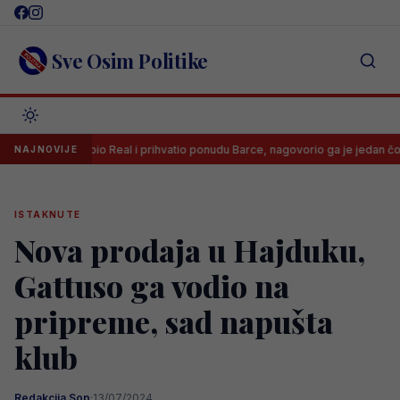
Skip
to
content
Sve Osim Politike
odri odbio Real i prihvatio ponudu Barce, nagovorio ga je jedan čovjek čiji se
NAJNOVIJE
ISTAKNUTE
Nova prodaja u Hajduku,
Gattuso ga vodio na
pripreme, sad napušta
klub
Redakcija Sop
·
13/07/2024