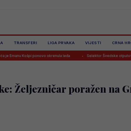
JA
TRANSFERI
LIGA PRVAKA
VIJESTI
CRNA HR
Košpi ponovo okrenula leđa
Selektor Švedske otputovao “na noge
ke: Željezničar poražen na G