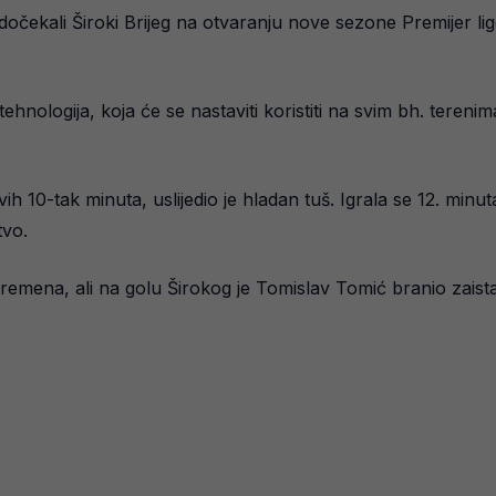
očekali Široki Brijeg na otvaranju nove sezone Premijer lige
ehnologija, koja će se nastaviti koristiti na svim bh. teren
vih 10-tak minuta, uslijedio je hladan tuš. Igrala se 12. mi
tvo.
remena, ali na golu Širokog je Tomislav Tomić branio zaista