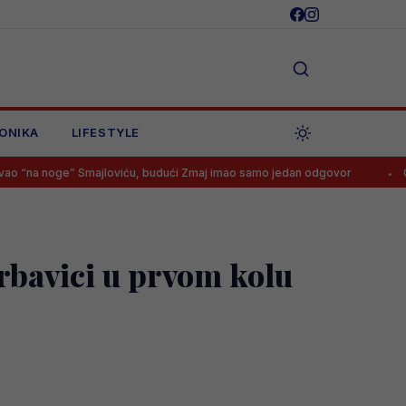
ONIKA
LIFESTYLE
” Smajloviću, budući Zmaj imao samo jedan odgovor
Goooooool! T
rbavici u prvom kolu