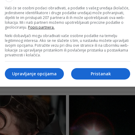
Vaši će se osobni podaci obrađivati, a podatke s vašeg uređaja (kolačiće,
jedinstvene identifikatore i druge podatke uređaja) može pohranjivati,
dijeliti te im pristupati 207 partnera ili ih može upotrebljavati ova web-
lokacija. Mi i naši partneri možemo upotrebljavati precizne podatke o
geolociranju.
Popis partnera.
Neki dobavljači mogu obrađivati vaše osobne podatke na temelju
legitimnog interesa. Ako se ne slažete s tim, u nastavku možete upravljati
svojim opcijama. Potražite vezu pri dnu ove stranice ili na izborniku web-
lokacije za upravljanje pristankom ili povlačenje pristanka u postavkama
privatnosti i kolačića.
Upravljanje opcijama
Pristanak