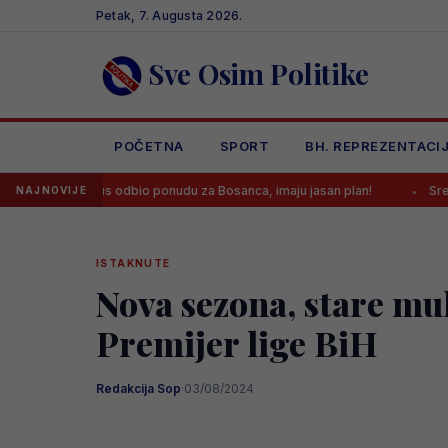
Skip
Petak, 7. Augusta 2026.
to
content
Sve Osim Politike
POČETNA
SPORT
BH. REPREZENTACI
entus odbio ponudu za Bosanca, imaju jasan plan!
Sreća je Emanu 
NAJNOVIJE
ISTAKNUTE
Nova sezona, stare mu
Premijer lige BiH
Redakcija Sop
·
03/08/2024