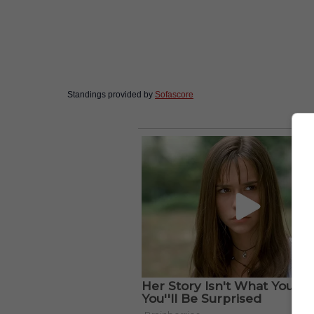
Standings provided by
Sofascore