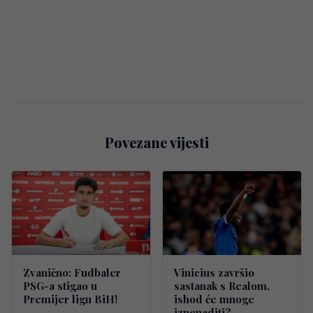
Povezane vijesti
Zvanično: Fudbaler
Vinicius završio
PSG-a stigao u
sastanak s Realom,
Premijer ligu BiH!
ishod će mnoge
iznenaditi?