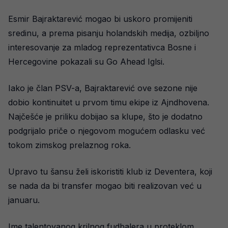
Esmir Bajraktarević mogao bi uskoro promijeniti
sredinu, a prema pisanju holandskih medija, ozbiljno
interesovanje za mladog reprezentativca Bosne i
Hercegovine pokazali su Go Ahead Iglsi.
Iako je član PSV-a, Bajraktarević ove sezone nije
dobio kontinuitet u prvom timu ekipe iz Ajndhovena.
Najčešće je priliku dobijao sa klupe, što je dodatno
podgrijalo priče o njegovom mogućem odlasku već
tokom zimskog prelaznog roka.
Upravo tu šansu želi iskoristiti klub iz Deventera, koji
se nada da bi transfer mogao biti realizovan već u
januaru.
Ime talentovanog krilnog fudbalera u proteklom