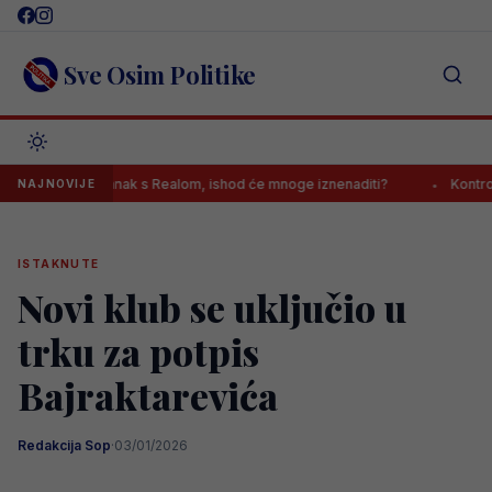
Skip
to
content
Sve Osim Politike
vršio sastanak s Realom, ishod će mnoge iznenaditi?
Kontroverzni g
NAJNOVIJE
ISTAKNUTE
Novi klub se uključio u
trku za potpis
Bajraktarevića
Redakcija Sop
·
03/01/2026