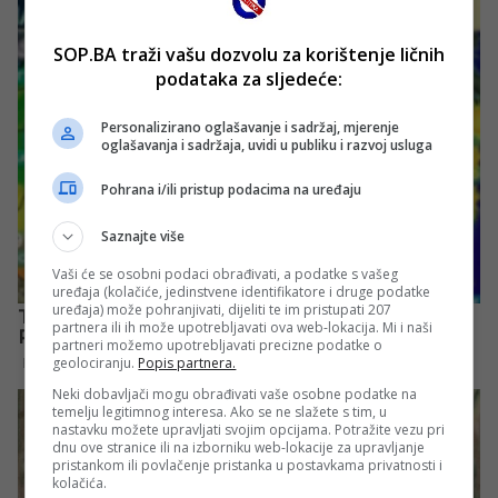
SOP.BA traži vašu dozvolu za korištenje ličnih
podataka za sljedeće:
Personalizirano oglašavanje i sadržaj, mjerenje
oglašavanja i sadržaja, uvidi u publiku i razvoj usluga
Pohrana i/ili pristup podacima na uređaju
Saznajte više
Vaši će se osobni podaci obrađivati, a podatke s vašeg
uređaja (kolačiće, jedinstvene identifikatore i druge podatke
uređaja) može pohranjivati, dijeliti te im pristupati 207
partnera ili ih može upotrebljavati ova web-lokacija. Mi i naši
partneri možemo upotrebljavati precizne podatke o
geolociranju.
Popis partnera.
Neki dobavljači mogu obrađivati vaše osobne podatke na
temelju legitimnog interesa. Ako se ne slažete s tim, u
nastavku možete upravljati svojim opcijama. Potražite vezu pri
dnu ove stranice ili na izborniku web-lokacije za upravljanje
pristankom ili povlačenje pristanka u postavkama privatnosti i
kolačića.