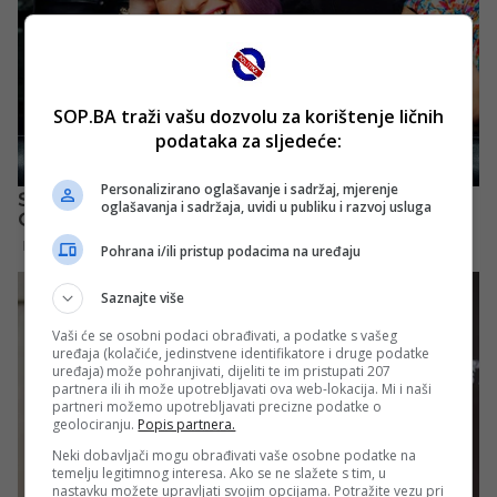
SOP.BA traži vašu dozvolu za korištenje ličnih
podataka za sljedeće:
Personalizirano oglašavanje i sadržaj, mjerenje
oglašavanja i sadržaja, uvidi u publiku i razvoj usluga
Pohrana i/ili pristup podacima na uređaju
Saznajte više
Vaši će se osobni podaci obrađivati, a podatke s vašeg
uređaja (kolačiće, jedinstvene identifikatore i druge podatke
uređaja) može pohranjivati, dijeliti te im pristupati 207
partnera ili ih može upotrebljavati ova web-lokacija. Mi i naši
partneri možemo upotrebljavati precizne podatke o
geolociranju.
Popis partnera.
Neki dobavljači mogu obrađivati vaše osobne podatke na
temelju legitimnog interesa. Ako se ne slažete s tim, u
nastavku možete upravljati svojim opcijama. Potražite vezu pri