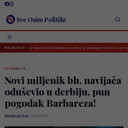
Skip
to
content
Sve Osim Politike
Nije imao mjesta kod Barbareza, sinoć je postigao hat-trick i prvi je strijel
NAJNOVIJE
ISTAKNUTE
Novi miljenik bh. navijača
oduševio u derbiju, pun
pogodak Barbareza!
Redakcija Sop
·
14/04/2025