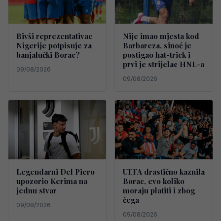
Bivši reprezentativac
Nije imao mjesta kod
Nigerije potpisuje za
Barbareza, sinoć je
banjalučki Borac?
postigao hat-trick i
prvi je strijelac HNL-a
09/08/2026
09/08/2026
Legendarni Del Piero
UEFA drastično kaznila
upozorio Kerima na
Borac, evo koliko
jednu stvar
moraju platiti i zbog
čega
09/08/2026
09/08/2026