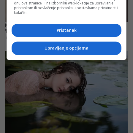
dnu ove stranice ili na izborniku web-lokacije za upravljanje
pristankom ili povlačenje pristanka u postavkama privatnosti i
kolačića.
Pristanak
Upravljanje opcijama