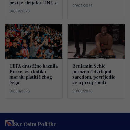
prvi je strijelac HNL-a
09/08/2026
09/08/2026
UEFA drastično kaznila
Benjamin Šehić
Borac, evo koliko
poražen četvrti put
moraju platiti i zbog
zaredom, povrijedio
čega
se u prvoj rundi
09/08/2026
09/08/2026
Sve Osim Politike