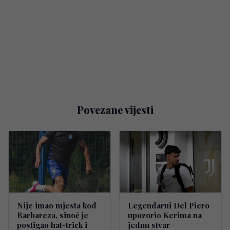
Povezane vijesti
Nije imao mjesta kod
Legendarni Del Piero
Barbareza, sinoć je
upozorio Kerima na
postigao hat-trick i
jednu stvar