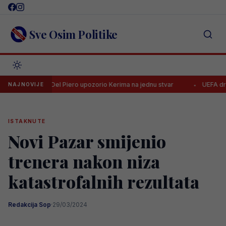
Skip
to
content
Sve Osim Politike
ndarni Del Piero upozorio Kerima na jednu stvar
UEFA drastično ka
NAJNOVIJE
ISTAKNUTE
Novi Pazar smijenio
trenera nakon niza
katastrofalnih rezultata
Redakcija Sop
·
29/03/2024