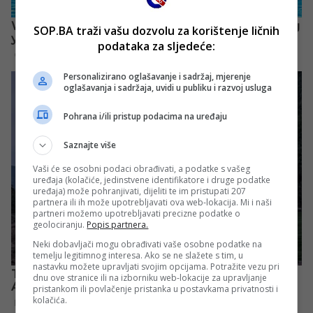
SOP.BA traži vašu dozvolu za korištenje ličnih
podataka za sljedeće:
Personalizirano oglašavanje i sadržaj, mjerenje
oglašavanja i sadržaja, uvidi u publiku i razvoj usluga
Pohrana i/ili pristup podacima na uređaju
Saznajte više
Vaši će se osobni podaci obrađivati, a podatke s vašeg
uređaja (kolačiće, jedinstvene identifikatore i druge podatke
uređaja) može pohranjivati, dijeliti te im pristupati 207
partnera ili ih može upotrebljavati ova web-lokacija. Mi i naši
partneri možemo upotrebljavati precizne podatke o
geolociranju.
Popis partnera.
Neki dobavljači mogu obrađivati vaše osobne podatke na
temelju legitimnog interesa. Ako se ne slažete s tim, u
nastavku možete upravljati svojim opcijama. Potražite vezu pri
dnu ove stranice ili na izborniku web-lokacije za upravljanje
pristankom ili povlačenje pristanka u postavkama privatnosti i
kolačića.