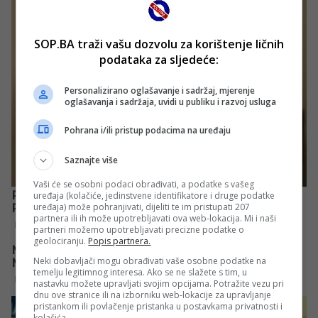
SOP.BA traži vašu dozvolu za korištenje ličnih
podataka za sljedeće:
Personalizirano oglašavanje i sadržaj, mjerenje
oglašavanja i sadržaja, uvidi u publiku i razvoj usluga
Pohrana i/ili pristup podacima na uređaju
Saznajte više
Vaši će se osobni podaci obrađivati, a podatke s vašeg
uređaja (kolačiće, jedinstvene identifikatore i druge podatke
uređaja) može pohranjivati, dijeliti te im pristupati 207
partnera ili ih može upotrebljavati ova web-lokacija. Mi i naši
partneri možemo upotrebljavati precizne podatke o
geolociranju.
Popis partnera.
Neki dobavljači mogu obrađivati vaše osobne podatke na
temelju legitimnog interesa. Ako se ne slažete s tim, u
nastavku možete upravljati svojim opcijama. Potražite vezu pri
dnu ove stranice ili na izborniku web-lokacije za upravljanje
pristankom ili povlačenje pristanka u postavkama privatnosti i
kolačića.