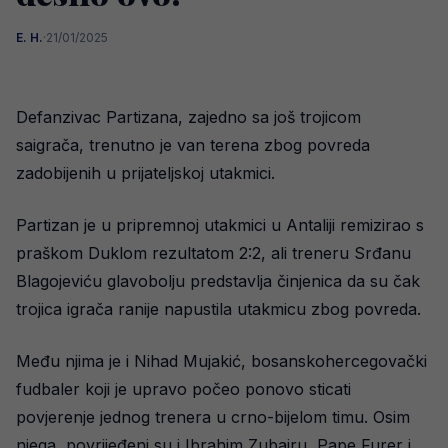
E. H.
·
21/01/2025
Defanzivac Partizana, zajedno sa još trojicom
saigrača, trenutno je van terena zbog povreda
zadobijenih u prijateljskoj utakmici.
Partizan je u pripremnoj utakmici u Antaliji remizirao s
praškom Duklom rezultatom 2:2, ali treneru Srđanu
Blagojeviću glavobolju predstavlja činjenica da su čak
trojica igrača ranije napustila utakmicu zbog povreda.
Među njima je i Nihad Mujakić, bosanskohercegovački
fudbaler koji je upravo počeo ponovo sticati
povjerenje jednog trenera u crno-bijelom timu. Osim
njega, povrijeđeni su i Ibrahim Zubairu, Pape Furer i