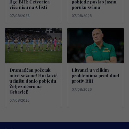
lige BiH: Četvorica
pobjede poslao jasnu
više nisu na A listi
poruku svima
07/08/2026
07/08/2026
Dramatičan početak
Litvanci u velikim
nove sezone! Husković
problemima pred duel
u finišu donio pobjedu
protiv BiH
Željezničaru na
07/08/2026
Grbavici!
07/08/2026