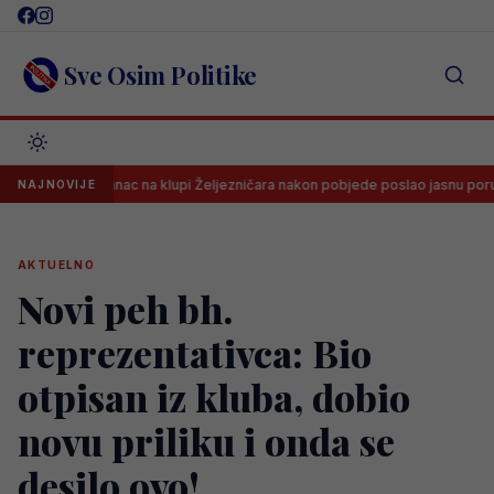
Skip
to
content
Sve Osim Politike
Španac na klupi Željezničara nakon pobjede poslao jasnu poruku sv
NAJNOVIJE
AKTUELNO
Novi peh bh.
reprezentativca: Bio
otpisan iz kluba, dobio
novu priliku i onda se
desilo ovo!