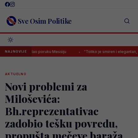
Skip
to
content
Sve Osim Politike
javno poslao poruku Messiju
“Toliko je smiren i elegantan, ali istov
NAJNOVIJE
AKTUELNO
Novi problemi za
Miloševića:
Bh.reprezentativac
zadobio tešku povredu,
propušta mečeve baraža