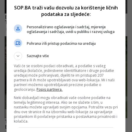
SOP.BA traži vašu dozvolu za korištenje ličnih
podataka za sljedeće:
Personalizirano oglašavanje i sadržaj, mjerenje
oglašavanja i sadržaja, uvidi u publiku i razvoj usluga
Pohrana i/ili pristup podacima na uređaju
Saznajte više
Vaši će se osobni podaci obrađivati, a podatke s vašeg
uređaja (kolačiće, jedinstvene identifikatore i druge podatke
uređaja) može pohranjivati, dijeliti te im pristupati 207
partnera ili ih može upotrebljavati ova web-lokacija. Mi i naši
partneri možemo upotrebljavati precizne podatke o
geolociranju.
Popis partnera.
Neki dobavljači mogu obrađivati vaše osobne podatke na
temelju legitimnog interesa. Ako se ne slažete s tim, u
nastavku možete upravljati svojim opcijama. Potražite vezu pri
dnu ove stranice ili na izborniku web-lokacije za upravljanje
pristankom ili povlačenje pristanka u postavkama privatnosti i
kolačića.