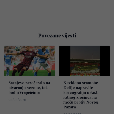
Povezane vijesti
Sarajevo razočaralo na
Neviđena sramota:
otvaranju sezone, tek
Delije napravile
bod u Vrapčićima
koreografiju u čast
ratnog zločinca na
08/08/2026
meču protiv Novog
Pazara