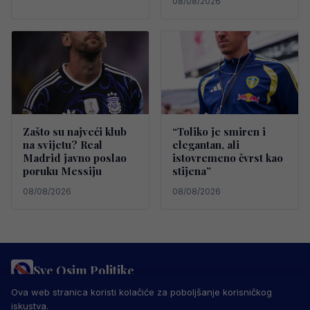
08/08/2026
Zašto su najveći klub
“Toliko je smiren i
na svijetu? Real
elegantan, ali
Madrid javno poslao
istovremeno čvrst kao
poruku Messiju
stijena”
08/08/2026
08/08/2026
Sve Osim Politike
PRAVILA PRIVATNOSTI
MARKETING
USLOVI KORIŠTENJA
Ova web stranica koristi kolačiće za poboljšanje korisničkog
IMPRESSUM
KONTAKT
iskustva.