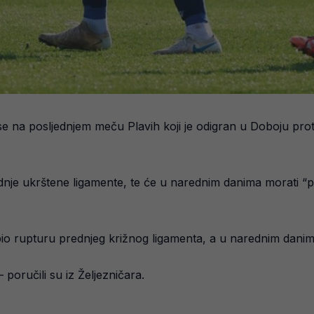
se na posljednjem meču Plavih koji je odigran u Doboju pro
ednje ukrštene ligamente, te će u narednim danima morati “p
io rupturu prednjeg križnog ligamenta, a u narednim dani
 poručili su iz Željezničara.