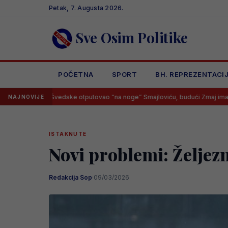
Skip
Petak, 7. Augusta 2026.
to
content
Sve Osim Politike
POČETNA
SPORT
BH. REPREZENTACI
Švedske otputovao “na noge” Smajloviću, budući Zmaj imao samo jedan od
NAJNOVIJE
ISTAKNUTE
Novi problemi: Željez
Redakcija Sop
·
09/03/2026