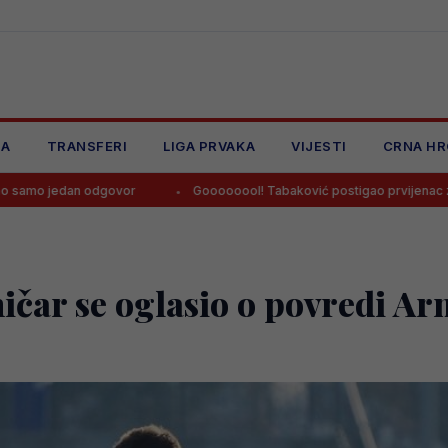
JA
TRANSFERI
LIGA PRVAKA
VIJESTI
CRNA HR
govor
Goooooool! Tabaković postigao prvijenac za pobjedu Salzbu
ničar se oglasio o povredi A