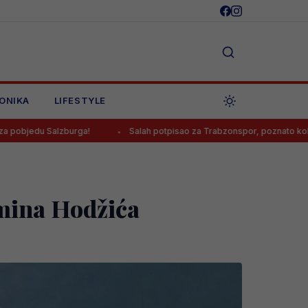
ONIKA
LIFESTYLE
rga!
Salah potpisao za Trabzonspor, poznato koliko će zarađivati
rmina Hodžića