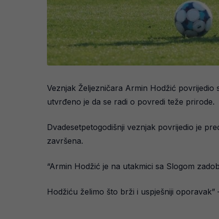
Veznjak Željezničara Armin Hodžić povrijedio 
utvrđeno je da se radi o povredi teže prirode.
Dvadesetpetogodišnji veznjak povrijedio je pr
završena.
“Armin Hodžić je na utakmici sa Slogom zadob
Hodžiću želimo što brži i uspješniji oporavak” –