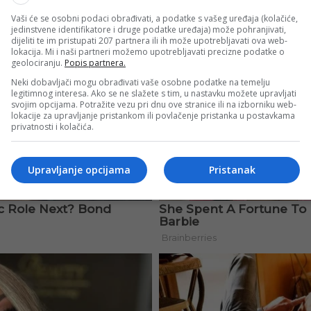
Vaši će se osobni podaci obrađivati, a podatke s vašeg uređaja (kolačiće,
jedinstvene identifikatore i druge podatke uređaja) može pohranjivati,
dijeliti te im pristupati 207 partnera ili ih može upotrebljavati ova web-
lokacija. Mi i naši partneri možemo upotrebljavati precizne podatke o
geolociranju.
Popis partnera.
Neki dobavljači mogu obrađivati vaše osobne podatke na temelju
legitimnog interesa. Ako se ne slažete s tim, u nastavku možete upravljati
svojim opcijama. Potražite vezu pri dnu ove stranice ili na izborniku web-
lokacije za upravljanje pristankom ili povlačenje pristanka u postavkama
privatnosti i kolačića.
Upravljanje opcijama
Pristanak