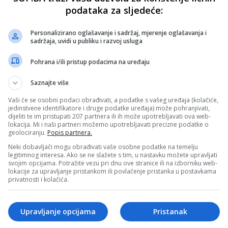
podataka za sljedeće:
Personalizirano oglašavanje i sadržaj, mjerenje oglašavanja i
sadržaja, uvidi u publiku i razvoj usluga
Pohrana i/ili pristup podacima na uređaju
Saznajte više
Vaši će se osobni podaci obrađivati, a podatke s vašeg uređaja (kolačiće,
jedinstvene identifikatore i druge podatke uređaja) može pohranjivati,
dijeliti te im pristupati 207 partnera ili ih može upotrebljavati ova web-
lokacija. Mi i naši partneri možemo upotrebljavati precizne podatke o
geolociranju.
Popis partnera.
Neki dobavljači mogu obrađivati vaše osobne podatke na temelju
legitimnog interesa. Ako se ne slažete s tim, u nastavku možete upravljati
svojim opcijama. Potražite vezu pri dnu ove stranice ili na izborniku web-
lokacije za upravljanje pristankom ili povlačenje pristanka u postavkama
privatnosti i kolačića.
Upravljanje opcijama
Pristanak