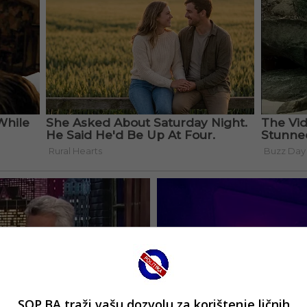
SOP.BA traži vašu dozvolu za korištenje ličnih