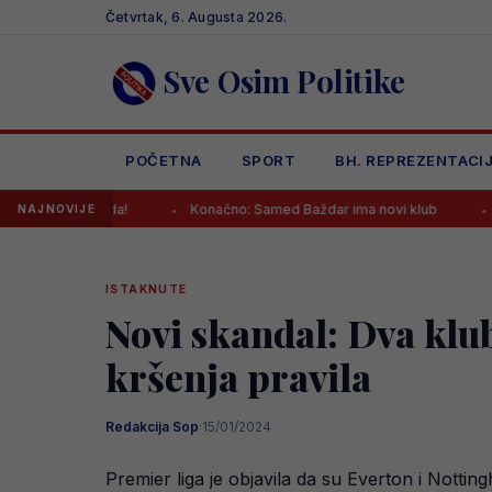
Skip
Četvrtak, 6. Augusta 2026.
to
content
Sve Osim Politike
POČETNA
SPORT
BH. REPREZENTACI
 ikada!
Konačno: Samed Baždar ima novi klub
Da li je ov
NAJNOVIJE
ISTAKNUTE
Novi skandal: Dva kl
kršenja pravila
Redakcija Sop
·
15/01/2024
Premier liga je objavila da su Everton i Notti