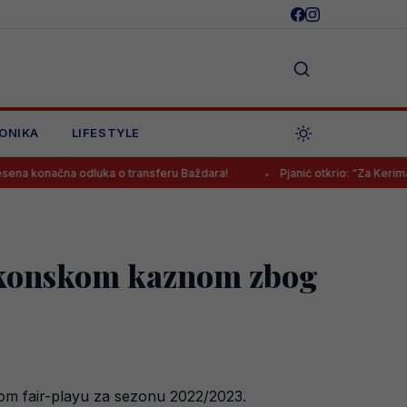
ONIKA
LIFESTYLE
 odluka o transferu Baždara!
Pjanić otkrio: “Za Kerima je bilo i boga
rakonskom kaznom zbog
skom fair-playu za sezonu 2022/2023.