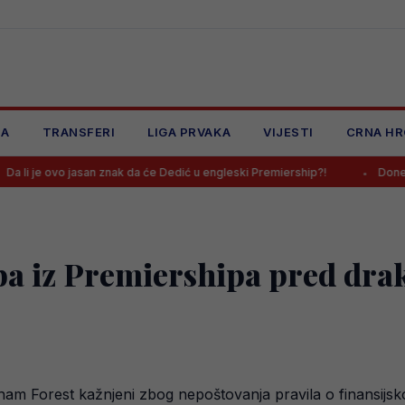
JA
TRANSFERI
LIGA PRVAKA
VIJESTI
CRNA HR
o jasan znak da će Dedić u engleski Premiership?!
Donesena konačna
uba iz Premiershipa pred d
ngham Forest kažnjeni zbog nepoštovanja pravila o finansij