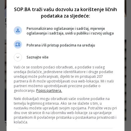
SOP.BA traži vašu dozvolu za korištenje ličnih
podataka za sljedeće:
Personalizirano oglašavanje i sadržaj, mjerenje
oglašavanja i sadržaja, uvidi u publiku i razvoj usluga
Pohrana i/ili pristup podacima na uređaju
Saznajte više
Vaši će se osobni podaci obrađivati, a podatke s vašeg
uređaja (kolačiće, jedinstvene identifikatore i druge podatke
uređaja) može pohranjivati, dijeliti te im pristupati 207
partnera ili ih može upotrebljavati ova web-lokacija. Mi i naši
partneri možemo upotrebljavati precizne podatke o
geolociranju.
Popis partnera.
Neki dobavljači mogu obrađivati vaše osobne podatke na
temelju legitimnog interesa. Ako se ne slažete s tim, u
nastavku možete upravljati svojim opcijama. Potražite vezu pri
dnu ove stranice ili na izborniku web-lokacije za upravljanje
pristankom ili povlačenje pristanka u postavkama privatnosti i
kolačića.