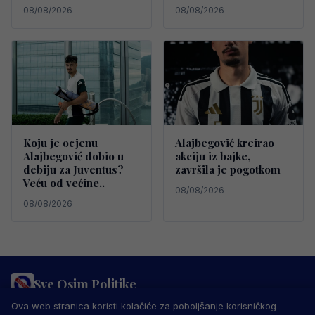
08/08/2026
08/08/2026
Koju je ocjenu
Alajbegović kreirao
Alajbegović dobio u
akciju iz bajke,
debiju za Juventus?
završila je pogotkom
Veću od većine..
08/08/2026
08/08/2026
Sve Osim Politike
PRAVILA PRIVATNOSTI
MARKETING
USLOVI KORIŠTENJA
Ova web stranica koristi kolačiće za poboljšanje korisničkog