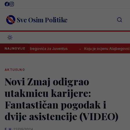
Skip
to
content
Sve Osim Politike
 debi Alajbegovića za Juventus
Koju je ocjenu Alajbegović dobio u
NAJNOVIJE
AKTUELNO
Novi Zmaj odigrao
utakmicu karijere:
Fantastičan pogodak i
dvije asistencije (VIDEO)
E. H.
·
22/09/2024