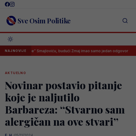
Skip
to
content
Sve Osim Politike
o “na noge” Smajloviću, budući Zmaj imao samo jedan odgovor
Im
NAJNOVIJE
AKTUELNO
Novinar postavio pitanje
koje je naljutilo
Barbareza: “Stvarno sam
alergičan na ove stvari”
E. H.
·
05/11/2024