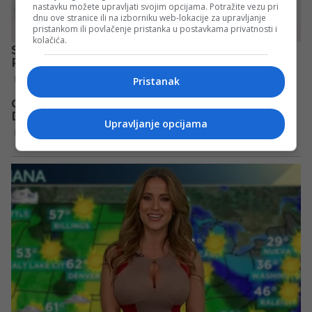
nastavku možete upravljati svojim opcijama. Potražite vezu pri
dnu ove stranice ili na izborniku web-lokacije za upravljanje
pristankom ili povlačenje pristanka u postavkama privatnosti i
kolačića.
Pristanak
Upravljanje opcijama