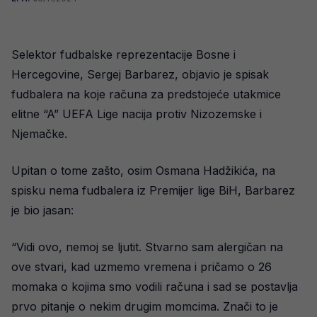
Selektor fudbalske reprezentacije Bosne i
Hercegovine, Sergej Barbarez, objavio je spisak
fudbalera na koje računa za predstojeće utakmice
elitne “A” UEFA Lige nacija protiv Nizozemske i
Njemačke.
Upitan o tome zašto, osim Osmana Hadžikića, na
spisku nema fudbalera iz Premijer lige BiH, Barbarez
je bio jasan:
“Vidi ovo, nemoj se ljutit. Stvarno sam alergičan na
ove stvari, kad uzmemo vremena i pričamo o 26
momaka o kojima smo vodili računa i sad se postavlja
prvo pitanje o nekim drugim momcima. Znači to je