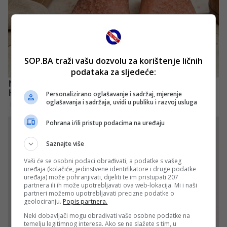
SOP.BA traži vašu dozvolu za korištenje ličnih
podataka za sljedeće:
Personalizirano oglašavanje i sadržaj, mjerenje
oglašavanja i sadržaja, uvidi u publiku i razvoj usluga
Pohrana i/ili pristup podacima na uređaju
Saznajte više
Vaši će se osobni podaci obrađivati, a podatke s vašeg
uređaja (kolačiće, jedinstvene identifikatore i druge podatke
uređaja) može pohranjivati, dijeliti te im pristupati 207
partnera ili ih može upotrebljavati ova web-lokacija. Mi i naši
partneri možemo upotrebljavati precizne podatke o
geolociranju.
Popis partnera.
Neki dobavljači mogu obrađivati vaše osobne podatke na
temelju legitimnog interesa. Ako se ne slažete s tim, u