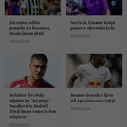
Juventus odbio
Sreća je Emanu Košpi
ponudu za Bosanca,
ponovo okrenula leđa
imaju jasan plan!
06/08/2026
06/08/2026
Selektor Švedske
Imamo transfer ljeta
otputovao “na noge”
od 140.000.000 eura!
Smajloviću, budući
06/08/2026
Zmaj imao samo jedan
odgovor
06/08/2026