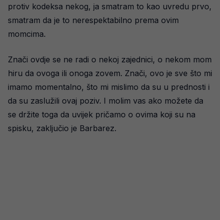
protiv kodeksa nekog, ja smatram to kao uvredu prvo,
smatram da je to nerespektabilno prema ovim
momcima.
Znači ovdje se ne radi o nekoj zajednici, o nekom mom
hiru da ovoga ili onoga zovem. Znači, ovo je sve što mi
imamo momentalno, što mi mislimo da su u prednosti i
da su zaslužili ovaj poziv. I molim vas ako možete da
se držite toga da uvijek pričamo o ovima koji su na
spisku, zaključio je Barbarez.