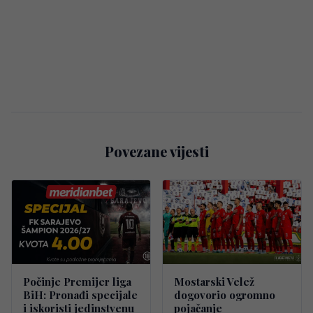
Povezane vijesti
Počinje Premijer liga
Mostarski Velež
BiH: Pronađi specijale
dogovorio ogromno
i iskoristi jedinstvenu
pojačanje