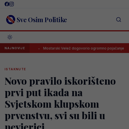
Skip
to
content
Sve Osim Politike
 ponudu
Mostarski Velež dogovorio ogromno pojačanje
Na
NAJNOVIJE
ISTAKNUTE
Novo pravilo iskorišteno
prvi put ikada na
Svjetskom klupskom
prvenstvu, svi su bili u
nevjerici