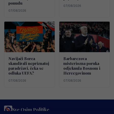
ponudu
07/08/2026
07/08/2026
Navijači Borca
Barbarezova
skandirali nepriznatoj
misteriozna poruka
paradržavi, čeka se
odjeknula Bosnom i
odluka UEFA?
Hercegovinom
07/08/2026
07/08/2026
Sve Osim Politike