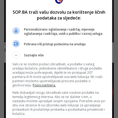
SOP.BA traži vašu dozvolu za korištenje ličnih
podataka za sljedeće:
Personalizirano oglašavanje i sadržaj, mjerenje
oglašavanja i sadržaja, uvidi u publiku i razvoj usluga
Pohrana i/ili pristup podacima na uređaju
Saznajte više
Vaši će se osobni podaci obrađivati, a podatke s vašeg
uređaja (kolačiće, jedinstvene identifikatore i druge podatke
uređaja) može pohranjivati, dijeliti te im pristupati 207
partnera ili ih može upotrebljavati ova web-lokacija. Mi i naši
partneri možemo upotrebljavati precizne podatke o
geolociranju.
Popis partnera.
Neki dobavljači mogu obrađivati vaše osobne podatke na
temelju legitimnog interesa. Ako se ne slažete s tim, u
nastavku možete upravljati svojim opcijama. Potražite vezu pri
dnu ove stranice ili na izborniku web-lokacije za upravljanje
pristankom ili povlačenje pristanka u postavkama privatnosti i
kolačića.