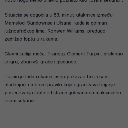
novo nogometno pravilo poznato kao „osam sekundi“.
Situacija se dogodila u 83. minuti utakmice između
Mamelodi Sundownsa i Ulsana, kada je golman
južnoafričkog tima, Ronwen Williams, predugo
zadržao loptu u rukama.
Glavni sudija meča, Francuz Clement Turpin, prekinuo
je igru, zbunivši igrače i gledaoce.
Turpin je tada rukama jasno pokazao broj osam,
aludirajući na novo pravilo koje ograničava trajanje
posjedovanja lopte od strane golmana na maksimalno
osam sekundi.