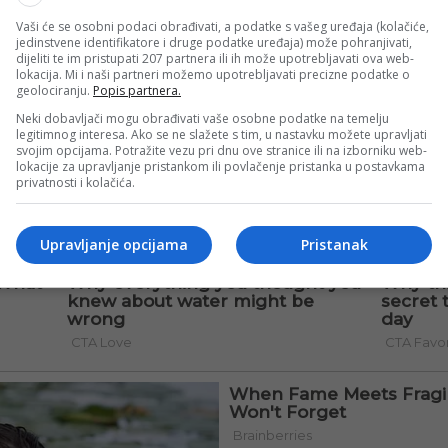
Vaši će se osobni podaci obrađivati, a podatke s vašeg uređaja (kolačiće,
jedinstvene identifikatore i druge podatke uređaja) može pohranjivati,
dijeliti te im pristupati 207 partnera ili ih može upotrebljavati ova web-
lokacija. Mi i naši partneri možemo upotrebljavati precizne podatke o
geolociranju.
Popis partnera.
Neki dobavljači mogu obrađivati vaše osobne podatke na temelju
legitimnog interesa. Ako se ne slažete s tim, u nastavku možete upravljati
svojim opcijama. Potražite vezu pri dnu ove stranice ili na izborniku web-
lokacije za upravljanje pristankom ili povlačenje pristanka u postavkama
privatnosti i kolačića.
Upravljanje opcijama
Pristanak