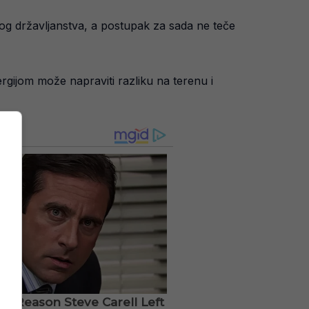
skog državljanstva, a postupak za sada ne teče
rgijom može napraviti razliku na terenu i