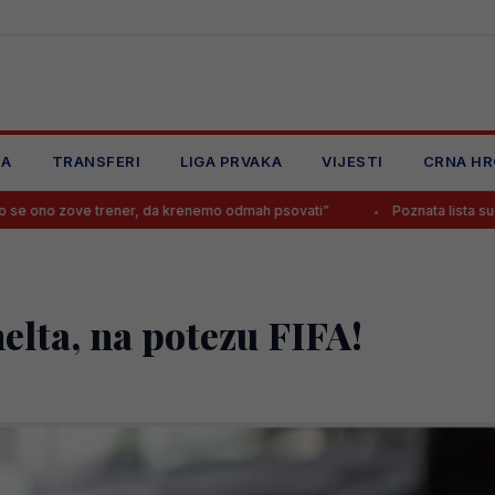
JA
TRANSFERI
LIGA PRVAKA
VIJESTI
CRNA HR
ener, da krenemo odmah psovati”
Poznata lista sudija za novu sezonu 
nelta, na potezu FIFA!