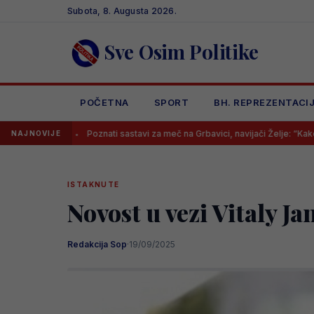
Skip
Subota, 8. Augusta 2026.
to
content
Sve Osim Politike
POČETNA
SPORT
BH. REPREZENTACI
Poznati sastavi za meč na Grbavici, navijači Želje: “Kako se ono zove tr
NAJNOVIJE
ISTAKNUTE
Novost u vezi Vitaly Ja
Redakcija Sop
·
19/09/2025