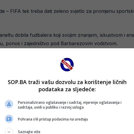
rode – FIFA tek treba dati zeleno svjetlo za promjenu sport
eltu dobila fudbalera koji svojim znanjem, iskustvom i ene
lju, ponos i zajedništvo pod Barbarezovim vodstvom.
SOP.BA traži vašu dozvolu za korištenje ličnih
podataka za sljedeće:
Personalizirano oglašavanje i sadržaj, mjerenje oglašavanja i
sadržaja, uvidi u publiku i razvoj usluga
Pohrana i/ili pristup podacima na uređaju
Saznajte više