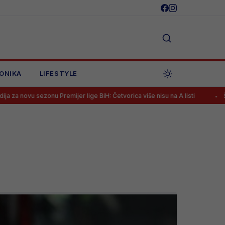
ONIKA
LIFESTYLE
Premijer lige BiH: Četvorica više nisu na A listi
Španac na klupi Že