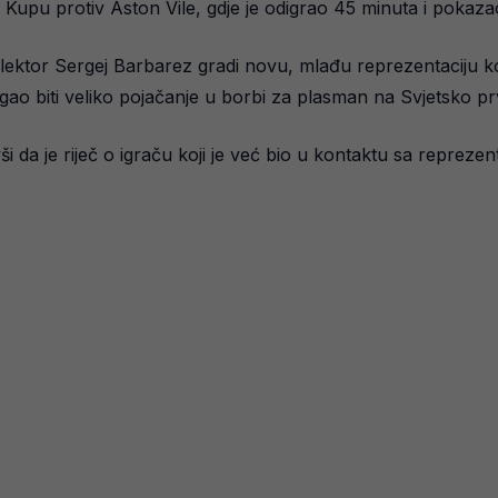
 Kupu protiv Aston Vile, gdje je odigrao 45 minuta i pokaza
ektor Sergej Barbarez gradi novu, mlađu reprezentaciju kojoj
ao biti veliko pojačanje u borbi za plasman na Svjetsko pr
vši da je riječ o igraču koji je već bio u kontaktu sa reprez