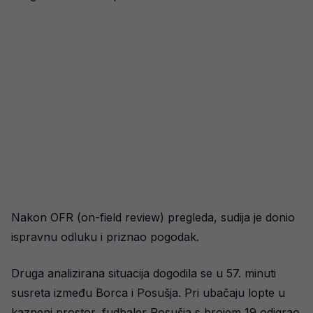
Nakon OFR (on-field review) pregleda, sudija je donio
ispravnu odluku i priznao pogodak.
Druga analizirana situacija dogodila se u 57. minuti
susreta između Borca i Posušja. Pri ubačaju lopte u
kazneni prostor, fudbaler Posušja s brojem 19 odigrao