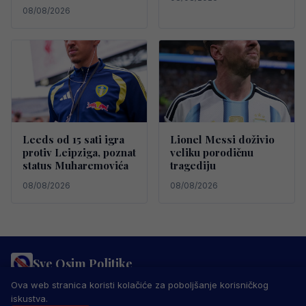
08/08/2026
Leeds od 15 sati igra
Lionel Messi doživio
protiv Leipziga, poznat
veliku porodičnu
status Muharemovića
tragediju
08/08/2026
08/08/2026
Sve Osim Politike
PRAVILA PRIVATNOSTI
MARKETING
USLOVI KORIŠTENJA
Ova web stranica koristi kolačiće za poboljšanje korisničkog
IMPRESSUM
KONTAKT
iskustva.