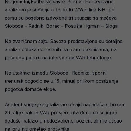
Nogometni/Fudbalski savez Bosne i Hercegovine
analizirao je suđenje u 19. kolu WWin lige BiH, pri
čemu su posebno izdvojene tri situacije sa mečeva
Sloboda – Radnik, Borac – Posušje i Igman – Sloga.
Na zvaničnom sajtu Saveza predstavljene su detaljne
analize odluka donesenih na ovim utakmicama, uz
posebnu pažnju na intervencije VAR tehnologije.
Na utakmici između Slobode i Radnika, sporni
trenutak dogodio se u 15. minuti prilikom postizanja
pogotka domaće ekipe.
Asistent sudije je signalizirao ofsajd napadača s brojem
29, ali je nakon VAR provjere utvrđeno da se igrač
doduše nalazio u nedozvoljenoj poziciji, ali nije uticao
na igru niti ometao protivnika.