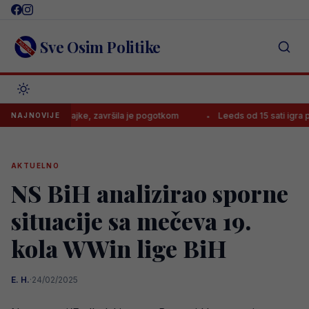
Skip
to
content
Sve Osim Politike
ciju iz bajke, završila je pogotkom
Leeds od 15 sati igra protiv Le
NAJNOVIJE
AKTUELNO
NS BiH analizirao sporne
situacije sa mečeva 19.
kola WWin lige BiH
E. H.
·
24/02/2025