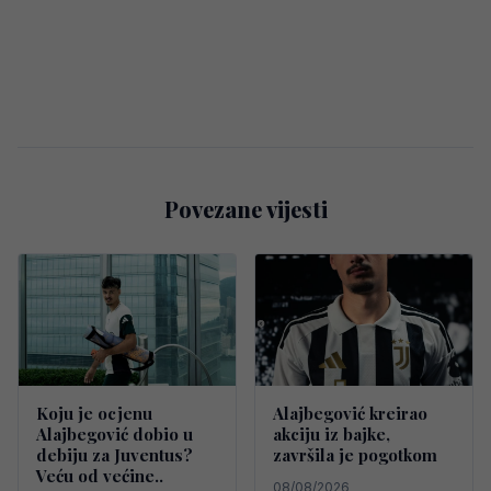
Povezane vijesti
Koju je ocjenu
Alajbegović kreirao
Alajbegović dobio u
akciju iz bajke,
debiju za Juventus?
završila je pogotkom
Veću od većine..
08/08/2026