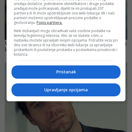
uređaja (kolačiće, jedinstvene identifikatore i druge podatke
uređaja) može pohranjivati, dijeliti te im pristupati 207
partnera ili ih može upotrebljavati ova web-lokacija. Mi i naši
partneri možemo upotrebljavati precizne podatke o
geolociranju.
Popis partnera.
Neki dobavljači mogu obrađivati vaše osobne podatke na
temelju legitimnog interesa. Ako se ne slažete s tim, u
nastavku možete upravljati svojim opcijama. Potražite vezu pri
dnu ove stranice ili na izborniku web-lokacije za upravljanje
pristankom ili povlačenje pristanka u postavkama privatnosti i
kolačića.
Pristanak
Upravljanje opcijama